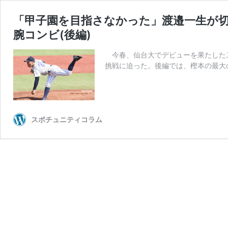
「甲子園を目指さなかった」渡邉一生が切
腕コンビ(後編)
今春、仙台大でデビューを果たした二
挑戦に迫った。後編では、樫本の最大
スポチュニティコラム