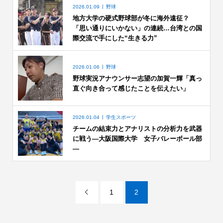
2026.01.09
野球
地方大学の硬式野球部が冬に海外遠征？
「思い通りにいかない」の連続…台湾との国
際交流で手にした“生きる力”
2026.01.06
野球
野球実況アナウンサー志望の加賀一輝「真っ
直ぐ向き合って感じたことを伝えたい」
2026.01.04
学生スポーツ
チームの結束力とアナリストの分析力を武器
に戦う―大阪国際大学 女子バレーボール部
―
1
2
