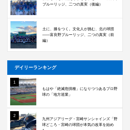
ブルーリッジ、二つの真実（後編）
土に、膝をつく。文化人が挑む、北の球団
――富良野ブルーリッジ、二つの真実（前
編）
デイリーランキング
1
もはや「絶滅危惧種」になりつつあるプロ野
球の「地方巡業」
2
九州アジアリーグ・宮崎サンシャインズ「野
球どころ・宮崎の球団が本気の改革を始め