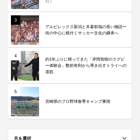
た」
3
アルビレックス新潟と木暮郁哉の長い物語ー
街の中心に根付くサッカー文化の継承へ
4
約1年ぶりに帰ってきた「岸岡智樹のラグビ
ー体験会」数的有利から導き出すトライへの
道筋
5
宮崎県のプロ野球春季キャンプ事情
月を選択