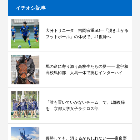
イチオシ記事
大分トリニータ 吉岡宗重SD―「湧き上がる
フットボール」の体現で、J1復帰へ―
馬の命に寄り添う高校生たちの夏—— 北宇和
高校馬術部、人馬一体で挑むインターハイ
「誰も置いていかないチーム」で、1部復帰
を―京都大学女子ラクロス部―
優勝しても、消えるかもしれない――富良野