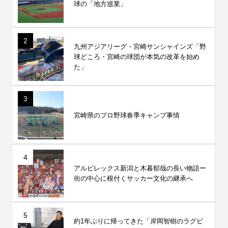
球の「地方巡業」
2
九州アジアリーグ・宮崎サンシャインズ「野
球どころ・宮崎の球団が本気の改革を始め
た」
3
宮崎県のプロ野球春季キャンプ事情
4
アルビレックス新潟と木暮郁哉の長い物語ー
街の中心に根付くサッカー文化の継承へ
5
約1年ぶりに帰ってきた「岸岡智樹のラグビ