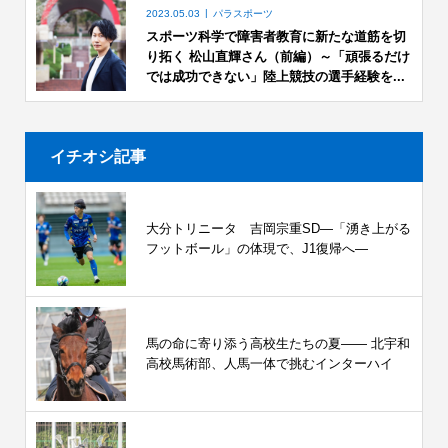
2023.05.03
パラスポーツ
スポーツ科学で障害者教育に新たな道筋を切
り拓く 松山直輝さん（前編）～「頑張るだけ
では成功できない」陸上競技の選手経験を...
イチオシ記事
大分トリニータ 吉岡宗重SD―「湧き上がる
フットボール」の体現で、J1復帰へ―
馬の命に寄り添う高校生たちの夏—— 北宇和
高校馬術部、人馬一体で挑むインターハイ