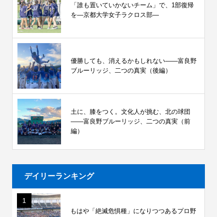
「誰も置いていかないチーム」で、1部復帰
を―京都大学女子ラクロス部―
優勝しても、消えるかもしれない――富良野
ブルーリッジ、二つの真実（後編）
土に、膝をつく。文化人が挑む、北の球団
――富良野ブルーリッジ、二つの真実（前
編）
デイリーランキング
1
もはや「絶滅危惧種」になりつつあるプロ野