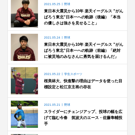
2021.05.25
野球
東日本大震災から10年 楽天イーグルス ”がん
ばろう東北”日本一への軌跡（後編）「本当
の優しさは強さを見せること」
2021.05.24
野球
東日本大震災から10年 楽天イーグルス ”がん
ばろう東北”日本一への軌跡（前編）「絶対
に被災地のみなさんに勇気を届けるんだ」
2021.05.22
学生スポーツ
桜美林大、快進撃の理由はデータを使った目
標設定と松江京主将の存在
2021.05.21
野球
スライダーにチェンジアップ、投球の幅を広
げて臨む今春 筑波大のエース・佐藤隼輔投
手