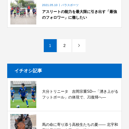
2021.05.10
パラスポーツ
アスリートの能力を最大限に引き出す「最強
のフォロワー」に徹したい
1
2

イチオシ記事
大分トリニータ 吉岡宗重SD―「湧き上がる
フットボール」の体現で、J1復帰へ―
馬の命に寄り添う高校生たちの夏—— 北宇和