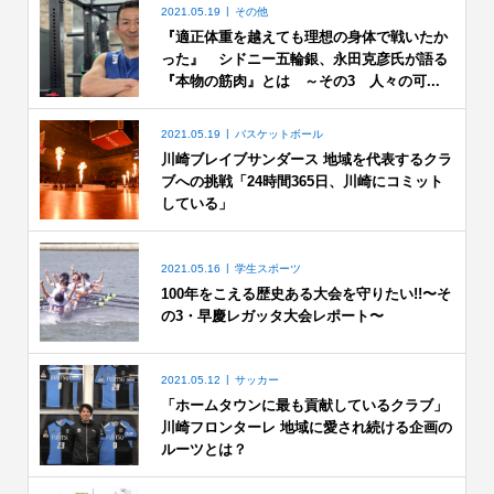
2021.05.19
その他
『適正体重を越えても理想の身体で戦いたか
った』 シドニー五輪銀、永田克彦氏が語る
『本物の筋肉』とは ～その3 人々の可...
2021.05.19
バスケットボール
川崎ブレイブサンダース 地域を代表するクラ
ブへの挑戦「24時間365日、川崎にコミット
している」
2021.05.16
学生スポーツ
100年をこえる歴史ある大会を守りたい!!〜そ
の3・早慶レガッタ大会レポート〜
2021.05.12
サッカー
「ホームタウンに最も貢献しているクラブ」
川崎フロンターレ 地域に愛され続ける企画の
ルーツとは？