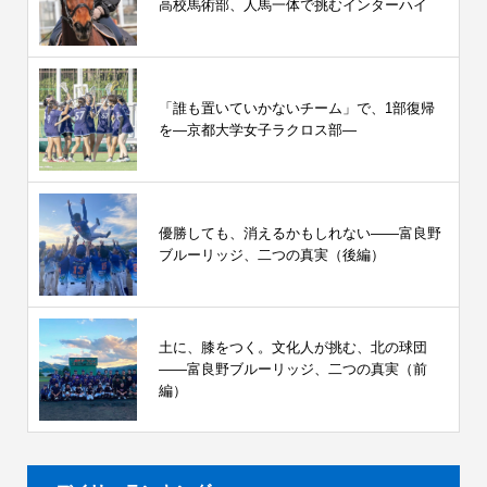
高校馬術部、人馬一体で挑むインターハイ
「誰も置いていかないチーム」で、1部復帰
を―京都大学女子ラクロス部―
優勝しても、消えるかもしれない――富良野
ブルーリッジ、二つの真実（後編）
土に、膝をつく。文化人が挑む、北の球団
――富良野ブルーリッジ、二つの真実（前
編）