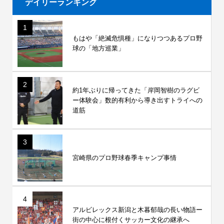
デイリーランキング
1
もはや「絶滅危惧種」になりつつあるプロ野
球の「地方巡業」
2
約1年ぶりに帰ってきた「岸岡智樹のラグビ
ー体験会」数的有利から導き出すトライへの
道筋
3
宮崎県のプロ野球春季キャンプ事情
4
アルビレックス新潟と木暮郁哉の長い物語ー
街の中心に根付くサッカー文化の継承へ