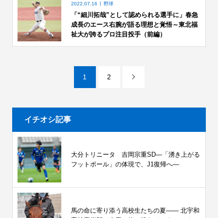
2022.07.16
野球
「“細川拓哉”として認められる選手に」春急
成長のエース右腕が語る理想と覚悟～東北福
祉大が誇るプロ注目投手（前編）
1
2

イチオシ記事
大分トリニータ 吉岡宗重SD―「湧き上がる
フットボール」の体現で、J1復帰へ―
馬の命に寄り添う高校生たちの夏—— 北宇和