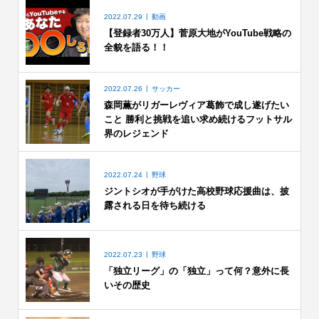
2022.07.29
動画
【登録者30万人】菅原大地がYouTube戦略の
全貌を語る！！
2022.07.26
サッカー
森岡薫がリガーレヴィア葛飾で成し遂げたい
こと 勝利と挑戦を追い求め続けるフットサル
界のレジェンド
2022.07.24
野球
ジントシオが手がけた高校野球応援曲は、披
露される日を待ち続ける
2022.07.23
野球
「独立リーグ」の「独立」って何？意外に長
いその歴史