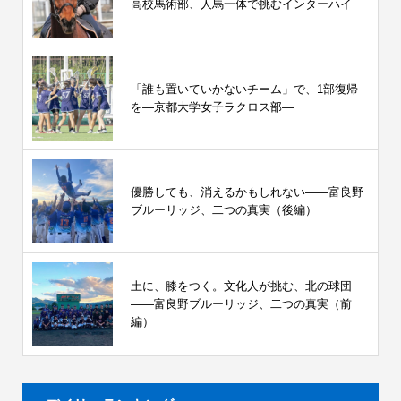
高校馬術部、人馬一体で挑むインターハイ
「誰も置いていかないチーム」で、1部復帰
を―京都大学女子ラクロス部―
優勝しても、消えるかもしれない――富良野
ブルーリッジ、二つの真実（後編）
土に、膝をつく。文化人が挑む、北の球団
――富良野ブルーリッジ、二つの真実（前
編）