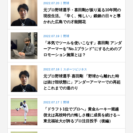
2022.07.20
野球
元プロ野球選手・喜田剛が振り返る10年間の
現役生活。「辛く、悔しい」鍛錬の日々と導
かれた広島での才能開花
2022.07.19
野球
「本気でツールを使いこなす」喜田剛 アンダ
ーアーマーを”No.1ブランド”にするためのプ
ロモーション施策とは？
2022.07.18
スポーツビジネス
元プロ野球選手 喜田剛 「野球から離れた時
は抜け殻状態に」アンダーアーマーでの再起
とこれまでの道のり
2022.07.17
野球
「ドラフト1位でプロへ」黄金ルーキー堀越
啓太は高校時代の悔しさ糧に成長を続ける～
東北福祉大が誇るプロ注目投手（後編）