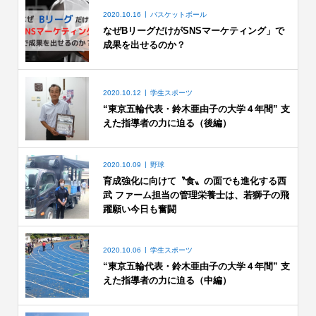
2020.10.16
バスケットボール
なぜBリーグだけがSNSマーケティング」で
成果を出せるのか？
2020.10.12
学生スポーツ
“東京五輪代表・鈴木亜由子の大学４年間” 支
えた指導者の力に迫る（後編）
2020.10.09
野球
育成強化に向けて〝食〟の面でも進化する西
武 ファーム担当の管理栄養士は、若獅子の飛
躍願い今日も奮闘
2020.10.06
学生スポーツ
“東京五輪代表・鈴木亜由子の大学４年間” 支
えた指導者の力に迫る（中編）