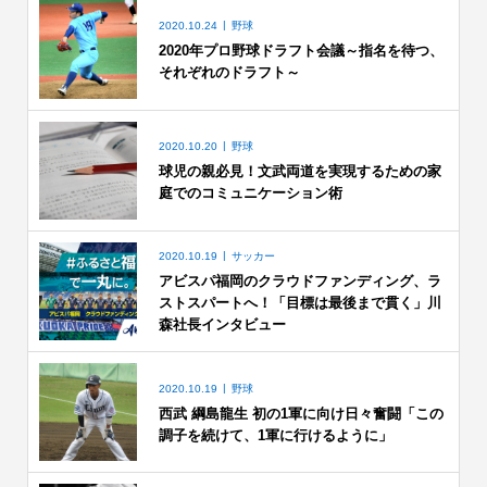
2020.10.24
野球
2020年プロ野球ドラフト会議～指名を待つ、
それぞれのドラフト～
2020.10.20
野球
球児の親必見！文武両道を実現するための家
庭でのコミュニケーション術
2020.10.19
サッカー
アビスパ福岡のクラウドファンディング、ラ
ストスパートへ！「目標は最後まで貫く」川
森社長インタビュー
2020.10.19
野球
西武 綱島龍生 初の1軍に向け日々奮闘「この
調子を続けて、1軍に行けるように」