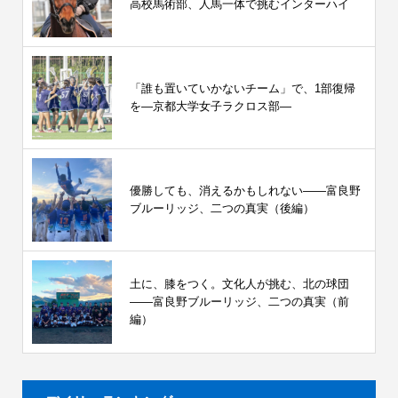
高校馬術部、人馬一体で挑むインターハイ
「誰も置いていかないチーム」で、1部復帰
を―京都大学女子ラクロス部―
優勝しても、消えるかもしれない――富良野
ブルーリッジ、二つの真実（後編）
土に、膝をつく。文化人が挑む、北の球団
――富良野ブルーリッジ、二つの真実（前
編）