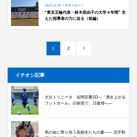
2020.10.05
学生スポーツ
“東京五輪代表・鈴木亜由子の大学４年間” 支
えた指導者の力に迫る（前編）
1
2

イチオシ記事
大分トリニータ 吉岡宗重SD―「湧き上がる
フットボール」の体現で、J1復帰へ―
馬の命に寄り添う高校生たちの夏—— 北宇和