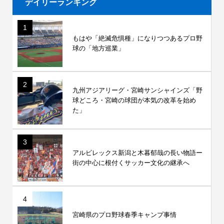
デイリーランキング
1
もはや「絶滅危惧種」になりつつあるプロ野
球の「地方巡業」
2
九州アジアリーグ・宮崎サンシャインズ「野
球どころ・宮崎の球団が本気の改革を始め
た」
3
アルビレックス新潟と木暮郁哉の長い物語ー
街の中心に根付くサッカー文化の継承へ
4
宮崎県のプロ野球春季キャンプ事情