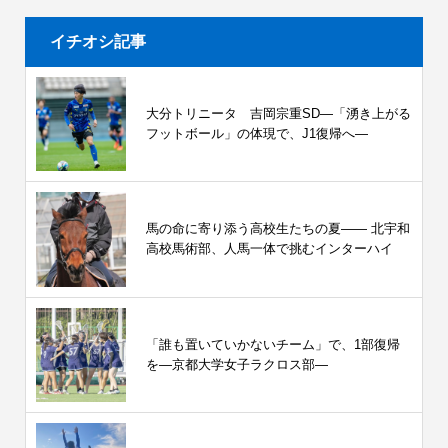
イチオシ記事
大分トリニータ 吉岡宗重SD―「湧き上がる
フットボール」の体現で、J1復帰へ―
馬の命に寄り添う高校生たちの夏—— 北宇和
高校馬術部、人馬一体で挑むインターハイ
「誰も置いていかないチーム」で、1部復帰
を―京都大学女子ラクロス部―