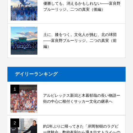
優勝しても、消えるかもしれない――富良野
ブルーリッジ、二つの真実（後編）
土に、膝をつく。文化人が挑む、北の球団
――富良野ブルーリッジ、二つの真実（前
編）
デイリーランキング
1
アルビレックス新潟と木暮郁哉の長い物語ー
街の中心に根付くサッカー文化の継承へ
2
約1年ぶりに帰ってきた「岸岡智樹のラグビ
ー体験会」数的有利から導き出すトライへの