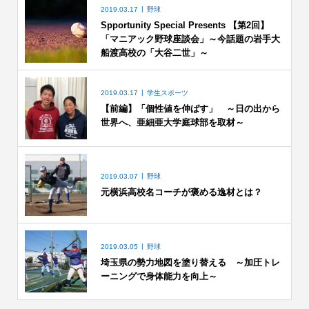
2019.03.17
野球
Spportunity Special Presents 【第2回】
「マニアック野球座談会」～今話題の岩手大
船渡高校の「大谷二世」～
2019.03.17
学生スポーツ
【前編】「個性値を伸ばす」 ～日の出から
世界へ、亜細亜大学庭球部を取材～
2019.03.07
野球
元横浜高校名コーチが褒める逸材とは？
2019.03.05
野球
埼玉県の勢力地図を塗り替える ～加圧トレ
ーニングで身体能力を向上～