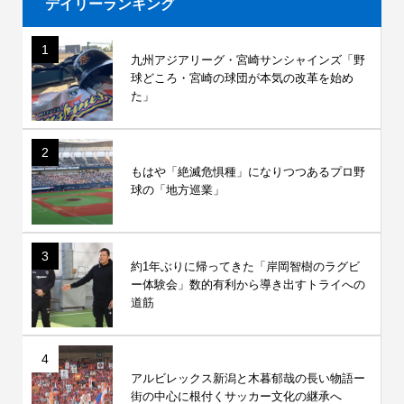
デイリーランキング
1
九州アジアリーグ・宮崎サンシャインズ「野
球どころ・宮崎の球団が本気の改革を始め
た」
2
もはや「絶滅危惧種」になりつつあるプロ野
球の「地方巡業」
3
約1年ぶりに帰ってきた「岸岡智樹のラグビ
ー体験会」数的有利から導き出すトライへの
道筋
4
アルビレックス新潟と木暮郁哉の長い物語ー
街の中心に根付くサッカー文化の継承へ