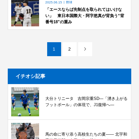
2025.06.15
野球
「エースならば先制点を取られてはいけな
い」 東日本国際大・阿字悠真が背負う“背
番号18”の重み
1
2

イチオシ記事
大分トリニータ 吉岡宗重SD―「湧き上がる
フットボール」の体現で、J1復帰へ―
馬の命に寄り添う高校生たちの夏—— 北宇和