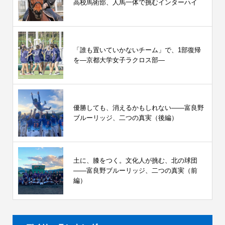
高校馬術部、人馬一体で挑むインターハイ
「誰も置いていかないチーム」で、1部復帰
を―京都大学女子ラクロス部―
優勝しても、消えるかもしれない――富良野
ブルーリッジ、二つの真実（後編）
土に、膝をつく。文化人が挑む、北の球団
――富良野ブルーリッジ、二つの真実（前
編）