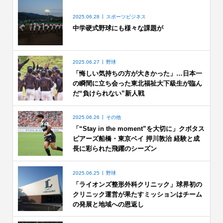
2025.06.28
スポーツビジネス
中学硬式野球にも様々な課題が
2025.06.27
野球
「悔しい気持ちの方が大きかった」…日本一
の瞬間に立ち会った東北福祉大下級生が臨ん
だ“負けられない”新人戦
2025.06.26
その他
「“Stay in the moment”を大切に」クボタス
ピアーズ船橋・東京ベイ 押川敦治 経験と成
長に彩られた飛躍のシーズン
2025.06.25
野球
「ライオンズ整形外科クリニック」球界初の
クリニック運営が果たすミッションはチーム
の発展と地域への恩返し