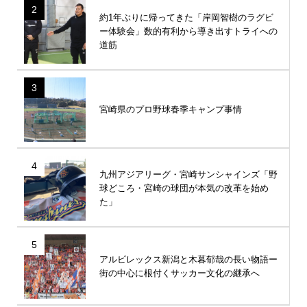
2
約1年ぶりに帰ってきた「岸岡智樹のラグビ
ー体験会」数的有利から導き出すトライへの
道筋
3
宮崎県のプロ野球春季キャンプ事情
4
九州アジアリーグ・宮崎サンシャインズ「野
球どころ・宮崎の球団が本気の改革を始め
た」
5
アルビレックス新潟と木暮郁哉の長い物語ー
街の中心に根付くサッカー文化の継承へ