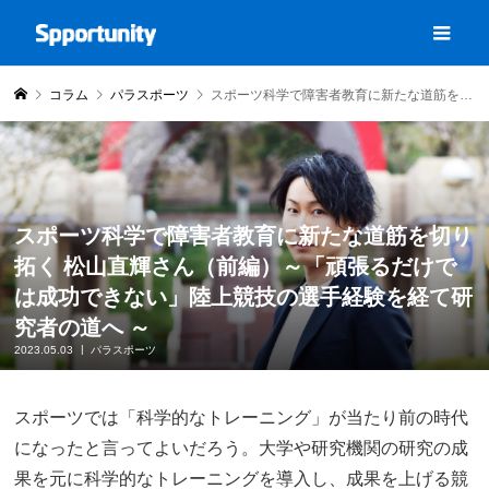
コラム
パラスポーツ
スポーツ科学で障害者教育に新たな道筋を切り拓く 松山直輝さん（前編）～「頑張るだけでは成功できない」陸上競技の選手経験を経て研究者の道へ ～
スポーツ科学で障害者教育に新たな道筋を切り
拓く 松山直輝さん（前編）～「頑張るだけで
は成功できない」陸上競技の選手経験を経て研
究者の道へ ～
2023.05.03
パラスポーツ
スポーツでは「科学的なトレーニング」が当たり前の時代
になったと言ってよいだろう。大学や研究機関の研究の成
果を元に科学的なトレーニングを導入し、成果を上げる競