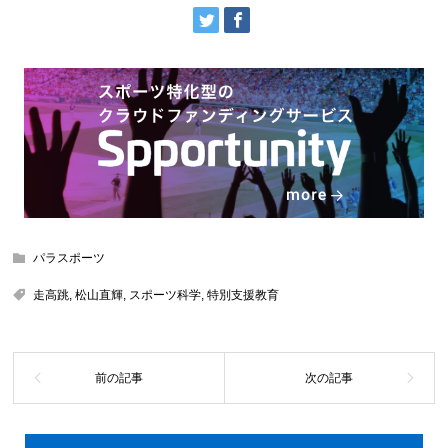
パラスポーツ
走高跳
,
松山直輝
,
スポーツ科学
,
特別支援教育