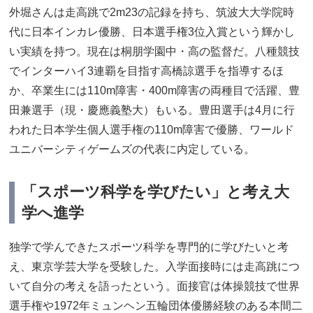
外堀さんは走高跳で2m23の記録を持ち、筑波大大学院時
代に日本インカレ優勝、日本選手権3位入賞という輝かし
い実績を持つ。現在は桐朋学園中・高の監督だ。八種競技
でインターハイ3連覇を目指す高橋諒選手を指導するほ
か、卒業生には110m障害・400m障害の両種目で活躍、豊
田兼選手（現・慶應義塾大）もいる。豊田選手は4月に行
われた日本学生個人選手権の110m障害で優勝、ワールド
ユニバーシティゲームズの代表に内定している。
「スポーツ科学を学びたい」と考え大
学へ進学
独学で学んできたスポーツ科学を専門的に学びたいと考
え、東京学芸大学を受験した。入学面接時には走高跳につ
いて自分の考えを語ったという。面接官は体操競技で世界
選手権や1972年ミュンヘン五輪団体優勝経験のある本間二