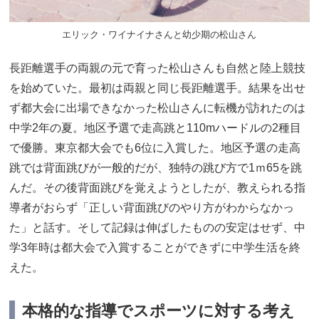
エリック・ワイナイナさんと幼少期の松山さん
長距離選手の両親の元で育った松山さんも自然と陸上競技
を始めていた。最初は両親と同じ長距離選手。結果を出せ
ず都大会に出場できなかった松山さんに転機が訪れたのは
中学2年の夏。地区予選で走高跳と110mハードルの2種目
で優勝。東京都大会でも6位に入賞した。地区予選の走高
跳では背面跳びが一般的だが、独特の跳び方で1ｍ65を跳
んだ。その後背面跳びを覚えようとしたが、教えられる指
導者がおらず「正しい背面跳びのやり方がわからなかっ
た」と話す。そして記録は伸ばしたものの安定はせず、中
学3年時は都大会で入賞することができずに中学生活を終
えた。
本格的な指導でスポーツに対する考え