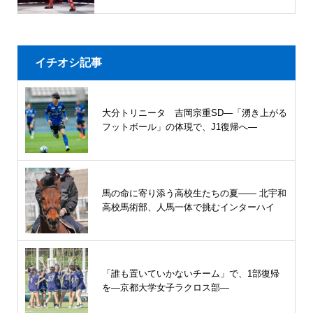
イチオシ記事
大分トリニータ 吉岡宗重SD―「湧き上がる
フットボール」の体現で、J1復帰へ―
馬の命に寄り添う高校生たちの夏—— 北宇和
高校馬術部、人馬一体で挑むインターハイ
「誰も置いていかないチーム」で、1部復帰
を―京都大学女子ラクロス部―