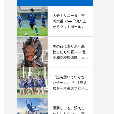
大分トリニータ 吉
岡宗重SD―「湧き上
がるフットボール」...
馬の命に寄り添う高
校生たちの夏—— 北
宇和高校馬術部、人...
「誰も置いていかな
いチーム」で、1部復
帰を―京都大学女子...
優勝しても、消える
かもしれない――富