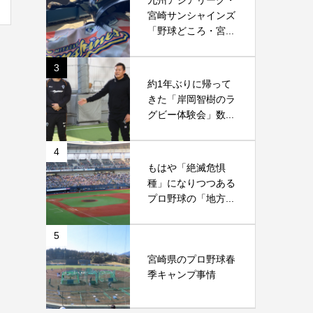
九州アジアリーグ・
宮崎サンシャインズ
「野球どころ・宮...
3
約1年ぶりに帰って
きた「岸岡智樹のラ
グビー体験会」数...
4
もはや「絶滅危惧
種」になりつつある
プロ野球の「地方...
5
宮崎県のプロ野球春
季キャンプ事情