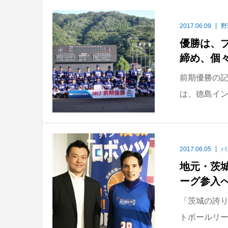
2017.06.09
野
優勝は、
締め、個々
前期優勝の記
は、徳島インデ
2017.06.05
バ
地元・茨
ーグ参入へ
「茨城の誇り
トボールリー