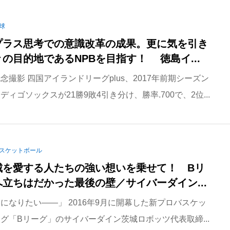
球
プラス思考での意識改革の成果。更に気を引き
の目的地であるNPBを目指す！ 徳島イ...
念撮影 四国アイランドリーグplus、2017年前期シーズン
ィゴソックスが21勝9敗4引き分け、勝率.700で、2位...
スケットボール
城を愛する人たちの強い想いを乗せて！ Bリ
立ちはだかった最後の壁／サイバーダイン...
になりたい――」 2016年9月に開幕した新プロバスケッ
グ「Bリーグ」のサイバーダイン茨城ロボッツ代表取締...