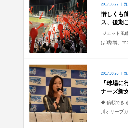
2017.06.29
野
惜しくも
ス、後期
ジェット風
は3割増、マニ
2017.06.20
野
「球場に
ナーズ新
◆ 信頼できる
川オリーブガ