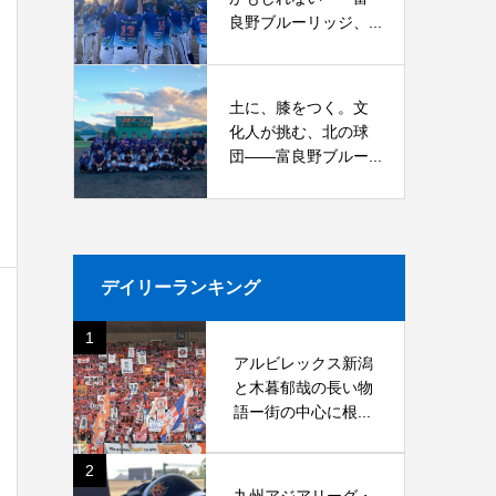
良野ブルーリッジ、...
土に、膝をつく。文
化人が挑む、北の球
団――富良野ブルー...
デイリーランキング
1
アルビレックス新潟
と木暮郁哉の長い物
語ー街の中心に根...
2