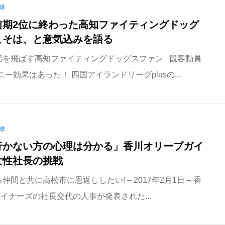
球
前期2位に終わった高知ファイティングドッグ
こそは、と意気込みを語る
船を飛ばす高知ファイティングドッグスファン 観客動員
ー効果はあった！ 四国アイランドリーグplusの...
球
行かない方の心理は分かる」香川オリーブガイ
女性社長の挑戦
仲間と共に高松市に恩返ししたい! – 2017年2月1日 – 香
イナーズの社長交代の人事が発表された...