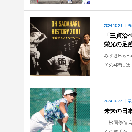
2024.10.24
野
「王貞治
栄光の足跡
みずほPayP
その4階には「
2024.10.23
学
未来の日本
松岡修造氏
くの選手たち