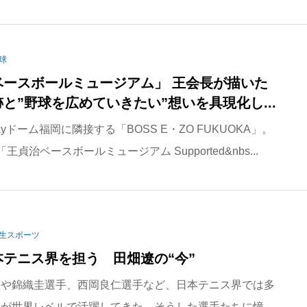
球
ベースボールミュージアム」 王会長が描いた
と”野球を広めていきたい”想いを具現化し...
ayドーム福岡に隣接する「BOSS E・ZO FUKUOKA」。
王貞治ベースボールミュージアム Supported&nbs...
生スポーツ
テニス界を担う 田畑遼の“今”
や錦織圭選手、西岡良仁選手など、日本テニス界では多
が世界レベルで活躍してきた。そうした選手たちに憧...