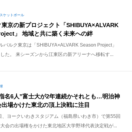
スケットボール
東京の新プロジェクト「SHIBUYA×ALVARK
 Project」 地域と共に築く未来への絆
バルク東京は「SHIBUYA×ALVARK Season Project」
した。 来シーズンから江東区の新アリーナへ移転す...
球
指名6人”富士大が2年連続かそれとも…明治神
会出場かけた東北の頂上決戦に注目
27日、ヨークいわきスタジアム（福島県いわき市）で第55回
大会の出場権をかけた東北地区大学野球代表決定戦が...