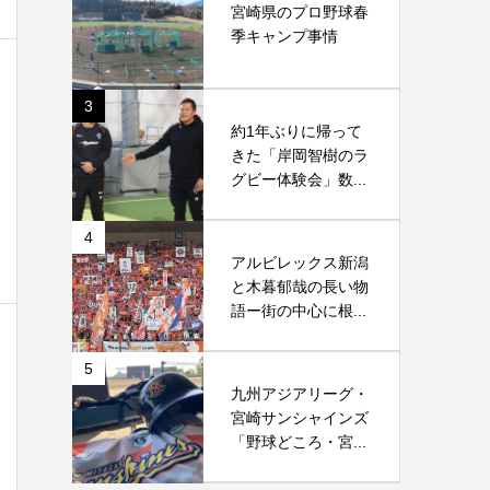
宮崎県のプロ野球春
季キャンプ事情
3
約1年ぶりに帰って
きた「岸岡智樹のラ
グビー体験会」数...
4
アルビレックス新潟
と木暮郁哉の長い物
語ー街の中心に根...
5
九州アジアリーグ・
宮崎サンシャインズ
「野球どころ・宮...