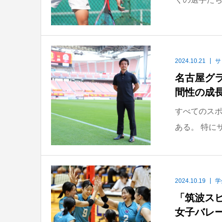
2024.10.21
サ
名古屋グ
間性の成
すべてのス
ある。 特に
2024.10.19
学
「筑波ス
女子バレ