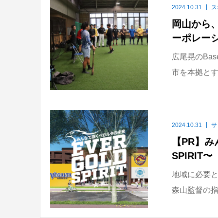
2024.10.31
ス
岡山から
ーポレー
広尾晃のBas
市を本拠とす
2024.10.31
サ
【PR】み
SPIRIT〜
地域に必要と
森山監督の指