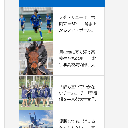
大分トリニータ 吉
岡宗重SD―「湧き上
がるフットボール」...
馬の命に寄り添う高
校生たちの夏—— 北
宇和高校馬術部、人...
「誰も置いていかな
いチーム」で、1部復
帰を―京都大学女子...
優勝しても、消える
かもしれない――富