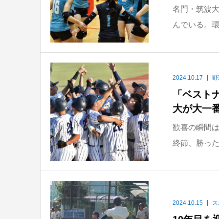
名門・筑波
んでいる。環
2024.10.17
野
「ベスト
大が大一番
歓喜の瞬間は
終節、勝った
2024.10.15
ス