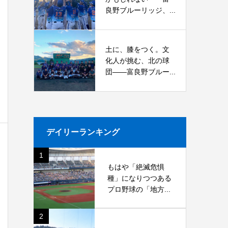
良野ブルーリッジ、...
土に、膝をつく。文
化人が挑む、北の球
団――富良野ブルー...
デイリーランキング
1
もはや「絶滅危惧
種」になりつつある
プロ野球の「地方...
2