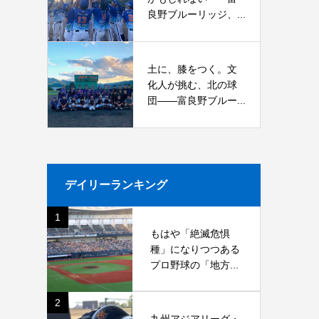
良野ブルーリッジ、...
土に、膝をつく。文
化人が挑む、北の球
団――富良野ブルー...
デイリーランキング
1
もはや「絶滅危惧
種」になりつつある
プロ野球の「地方...
2