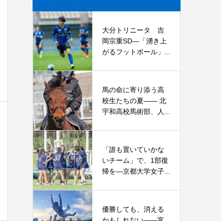
大分トリニータ 吉
岡宗重SD―「湧き上
がるフットボール」...
馬の命に寄り添う高
校生たちの夏—— 北
宇和高校馬術部、人...
「誰も置いていかな
いチーム」で、1部復
帰を―京都大学女子...
優勝しても、消える
かもしれない――富