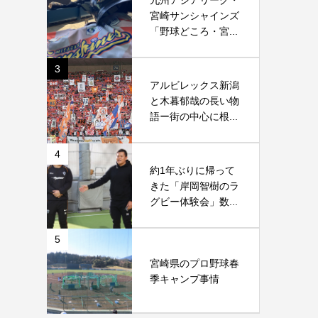
九州アジアリーグ・
宮崎サンシャインズ
「野球どころ・宮...
3
アルビレックス新潟
と木暮郁哉の長い物
語ー街の中心に根...
4
約1年ぶりに帰って
きた「岸岡智樹のラ
グビー体験会」数...
5
宮崎県のプロ野球春
季キャンプ事情