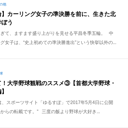
の他
輪】カーリング女子の準決勝を前に、生きた北
学ぼう
過ぎて、ますます盛り上がりを見せる平昌冬季五輪。 中
グ女子は、“史上初めての準決勝進出”という快挙以外の...
球
て！大学野球観戦のススメ③【首都大学野球・
編】
は、スポーツサイト「ゆるすぽ」で2017年5月4日に公開
からの転載です。” 三度の飯より野球が大好き...