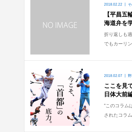
2018.02.22
そ
【平昌五
海道弁を
折り返しも
でもカーリン
2018.02.07
野
ここを見
日体大前
“このコラム
されたコラム