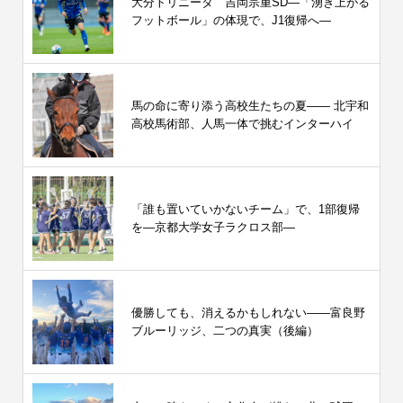
大分トリニータ 吉岡宗重SD―「湧き上がる
フットボール」の体現で、J1復帰へ―
馬の命に寄り添う高校生たちの夏—— 北宇和
高校馬術部、人馬一体で挑むインターハイ
「誰も置いていかないチーム」で、1部復帰
を―京都大学女子ラクロス部―
優勝しても、消えるかもしれない――富良野
ブルーリッジ、二つの真実（後編）