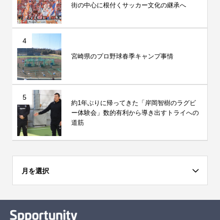
街の中心に根付くサッカー文化の継承へ
4
宮崎県のプロ野球春季キャンプ事情
5
約1年ぶりに帰ってきた「岸岡智樹のラグビ
ー体験会」数的有利から導き出すトライへの
道筋
月を選択