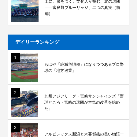
土に、膝をつく。文化人が挑む、北の球団
――富良野ブルーリッジ、二つの真実（前
編）
デイリーランキング
1
もはや「絶滅危惧種」になりつつあるプロ野
球の「地方巡業」
2
九州アジアリーグ・宮崎サンシャインズ「野
球どころ・宮崎の球団が本気の改革を始め
た」
3
アルビレックス新潟と木暮郁哉の長い物語ー