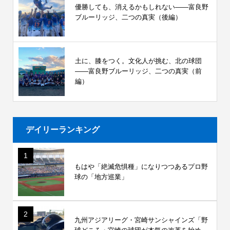
優勝しても、消えるかもしれない――富良野
ブルーリッジ、二つの真実（後編）
土に、膝をつく。文化人が挑む、北の球団
――富良野ブルーリッジ、二つの真実（前
編）
デイリーランキング
1
もはや「絶滅危惧種」になりつつあるプロ野
球の「地方巡業」
2
九州アジアリーグ・宮崎サンシャインズ「野