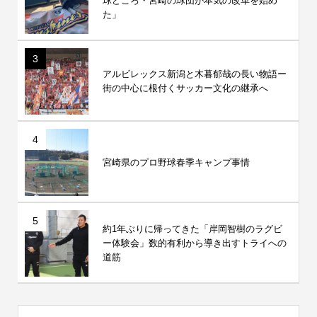
球どころ・宮崎の球団が本気の改革を始め
た」
3
アルビレックス新潟と木暮郁哉の長い物語ー
街の中心に根付くサッカー文化の継承へ
4
宮崎県のプロ野球春季キャンプ事情
5
約1年ぶりに帰ってきた「岸岡智樹のラグビ
ー体験会」数的有利から導き出すトライへの
道筋