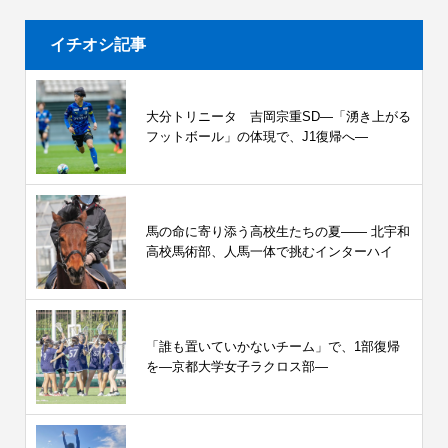
イチオシ記事
大分トリニータ 吉岡宗重SD―「湧き上がる
フットボール」の体現で、J1復帰へ―
馬の命に寄り添う高校生たちの夏—— 北宇和
高校馬術部、人馬一体で挑むインターハイ
「誰も置いていかないチーム」で、1部復帰
を―京都大学女子ラクロス部―