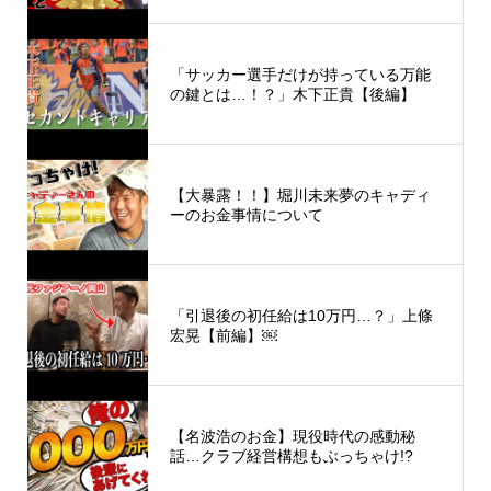
「サッカー選手だけが持っている万能
の鍵とは…！？」木下正貴【後編】
【大暴露！！】堀川未来夢のキャディ
ーのお金事情について
「引退後の初任給は10万円…？」上條
宏晃【前編】￼
【名波浩のお金】現役時代の感動秘
話…クラブ経営構想もぶっちゃけ!?