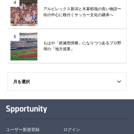
4
アルビレックス新潟と木暮郁哉の長い物語ー
街の中心に根付くサッカー文化の継承へ
5
もはや「絶滅危惧種」になりつつあるプロ野
球の「地方巡業」
月を選択
ユーザー新規登録
ログイン