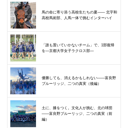
馬の命に寄り添う高校生たちの夏—— 北宇和
高校馬術部、人馬一体で挑むインターハイ
「誰も置いていかないチーム」で、1部復帰
を―京都大学女子ラクロス部―
優勝しても、消えるかもしれない――富良野
ブルーリッジ、二つの真実（後編）
土に、膝をつく。文化人が挑む、北の球団
――富良野ブルーリッジ、二つの真実（前
編）