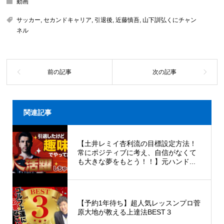
動画
サッカー
,
セカンドキャリア
,
引退後
,
近藤慎吾
,
山下訓弘くにチャン
ネル
関連記事
【土井レミイ杏利流の目標設定方法！
常にポジティブに考え、自信がなくて
も大きな夢をもとう！！】元ハンド...
【予約1年待ち】超人気レッスンプロ菅
原大地が教える上達法BEST３