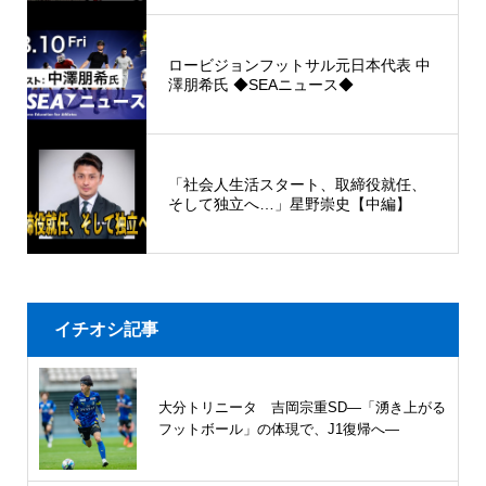
ロービジョンフットサル元日本代表 中
澤朋希氏 ◆SEAニュース◆
「社会人生活スタート、取締役就任、
そして独立へ…」星野崇史【中編】
イチオシ記事
大分トリニータ 吉岡宗重SD―「湧き上がる
フットボール」の体現で、J1復帰へ―