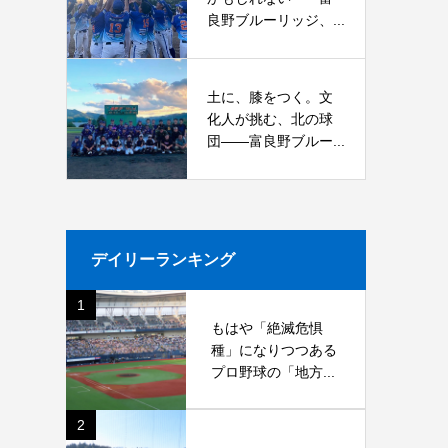
良野ブルーリッジ、...
土に、膝をつく。文
化人が挑む、北の球
団――富良野ブルー...
デイリーランキング
1
もはや「絶滅危惧
種」になりつつある
プロ野球の「地方...
2