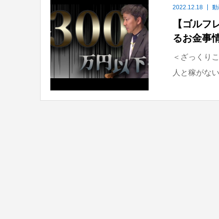
2022.12.18
動
【ゴルフ
るお金事
＜ざっくりこ
人と稼がない人