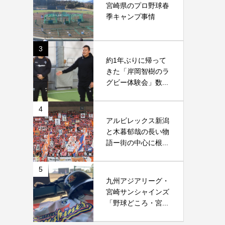
宮崎県のプロ野球春
季キャンプ事情
3
約1年ぶりに帰って
きた「岸岡智樹のラ
グビー体験会」数...
4
アルビレックス新潟
と木暮郁哉の長い物
語ー街の中心に根...
5
九州アジアリーグ・
宮崎サンシャインズ
「野球どころ・宮...