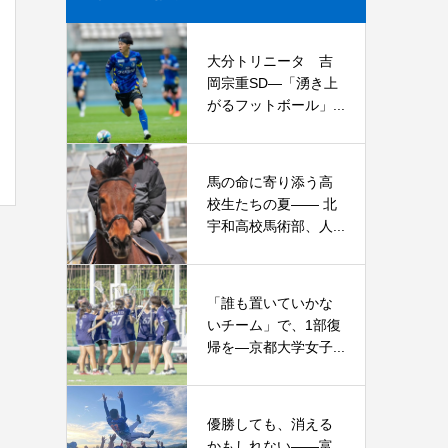
大分トリニータ 吉
岡宗重SD―「湧き上
がるフットボール」...
馬の命に寄り添う高
校生たちの夏—— 北
宇和高校馬術部、人...
「誰も置いていかな
いチーム」で、1部復
帰を―京都大学女子...
優勝しても、消える
かもしれない――富