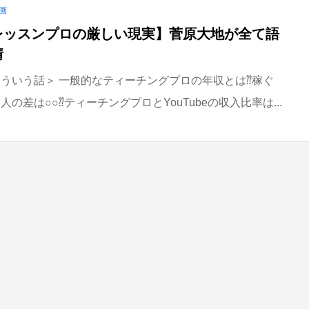
画
レッスンプロの厳しい現実】菅原大地が全て語
情
ういう話＞ 一般的なティーチングプロの年収とは⁇稼ぐ
の差は○○⁇ティーチングプロとYouTubeの収入比率は...