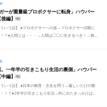
画
ーガーが重量級プロボクサーに転身」ハウバー
【後編】￼
ういう話】 ●プロボクサーへの道→プロボクサー試験に
！？●人間とは・・・→人間は◯◯に生きるべき！→将...
画
退。一年半の引きこもり生活の裏側」ハウバー
【中編】￼
ういう話】 ●日本の教育・文化を問う→厳しいだけの教
・！？●1年半の引きこもり生活→外に出たきっかけは...