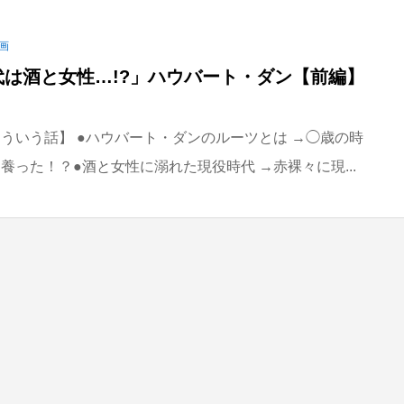
画
代は酒と女性…!?」ハウバート・ダン【前編】
ういう話】 ●ハウバート・ダンのルーツとは →◯歳の時
養った！？●酒と女性に溺れた現役時代 →赤裸々に現...