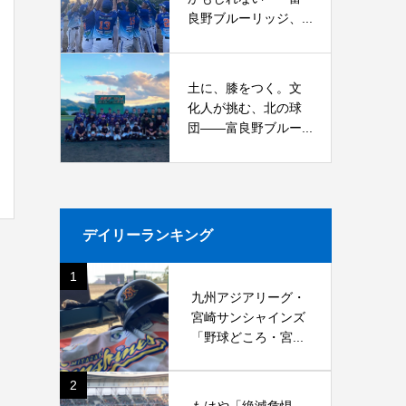
良野ブルーリッジ、...
土に、膝をつく。文
化人が挑む、北の球
団――富良野ブルー...
デイリーランキング
1
九州アジアリーグ・
宮崎サンシャインズ
「野球どころ・宮...
2