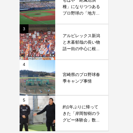
もはや「絶滅危惧
種」になりつつある
プロ野球の「地方...
3
アルビレックス新潟
と木暮郁哉の長い物
語ー街の中心に根...
4
宮崎県のプロ野球春
季キャンプ事情
5
約1年ぶりに帰って
きた「岸岡智樹のラ
グビー体験会」数...