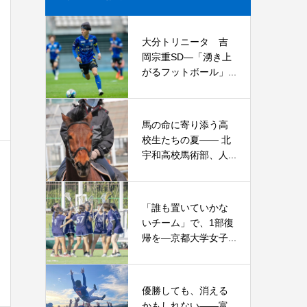
大分トリニータ 吉
岡宗重SD―「湧き上
がるフットボール」...
馬の命に寄り添う高
校生たちの夏—— 北
宇和高校馬術部、人...
「誰も置いていかな
いチーム」で、1部復
帰を―京都大学女子...
優勝しても、消える
かもしれない――富