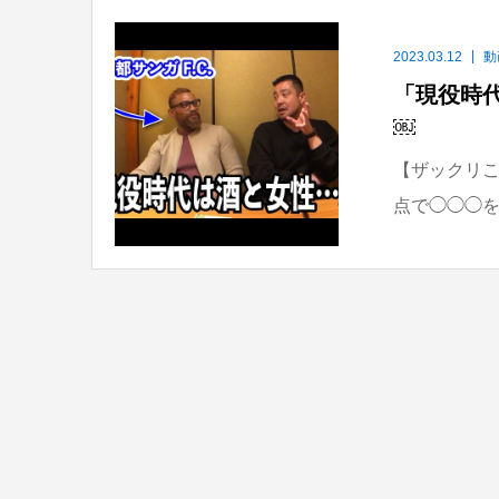
2023.03.12
動
「現役時
￼
【ザックリこ
点で◯◯◯を