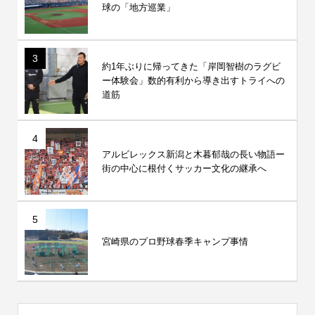
球の「地方巡業」
3
約1年ぶりに帰ってきた「岸岡智樹のラグビ
ー体験会」数的有利から導き出すトライへの
道筋
4
アルビレックス新潟と木暮郁哉の長い物語ー
街の中心に根付くサッカー文化の継承へ
5
宮崎県のプロ野球春季キャンプ事情