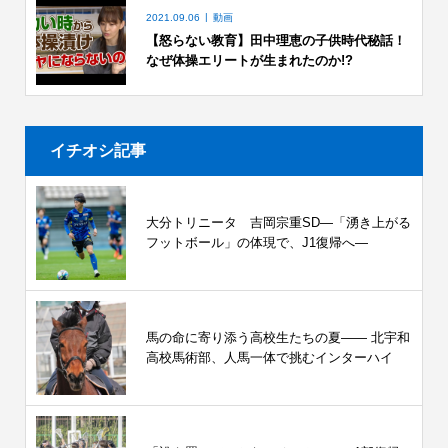
2021.09.06
動画
【怒らない教育】田中理恵の子供時代秘話！
なぜ体操エリートが生まれたのか!?
イチオシ記事
大分トリニータ 吉岡宗重SD―「湧き上がる
フットボール」の体現で、J1復帰へ―
馬の命に寄り添う高校生たちの夏—— 北宇和
高校馬術部、人馬一体で挑むインターハイ