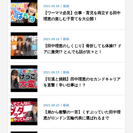
2021.09.28
動画
【ワーママ必見】仕事・育児を両立する田中
理恵の楽しむ子育てを大公開！
2021.09.18
動画
【田中理恵のしくじり】骨折しても体操!? ド
アに激突!? とんでも話が次々と！
2021.09.15
動画
【引退と挑戦】田中理恵のセカンドキャリア
を直撃！辛い仕事は！？
2021.09.10
動画
【弟から衝撃の一言】くすぶっていた田中理
恵がロンドン五輪代表に選ばれるまで