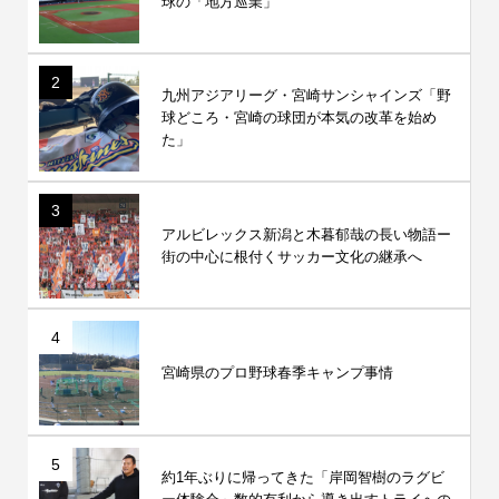
球の「地方巡業」
2
九州アジアリーグ・宮崎サンシャインズ「野
球どころ・宮崎の球団が本気の改革を始め
た」
3
アルビレックス新潟と木暮郁哉の長い物語ー
街の中心に根付くサッカー文化の継承へ
4
宮崎県のプロ野球春季キャンプ事情
5
約1年ぶりに帰ってきた「岸岡智樹のラグビ