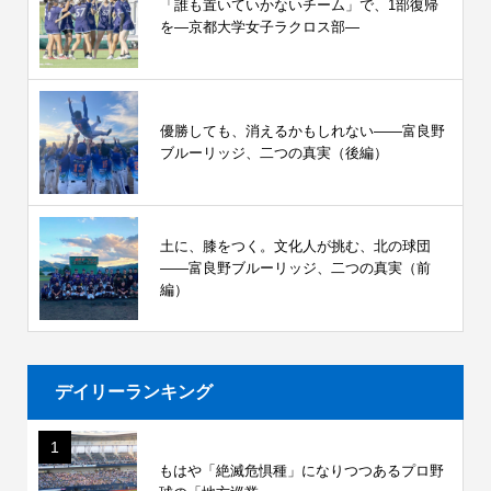
「誰も置いていかないチーム」で、1部復帰
を―京都大学女子ラクロス部―
優勝しても、消えるかもしれない――富良野
ブルーリッジ、二つの真実（後編）
土に、膝をつく。文化人が挑む、北の球団
――富良野ブルーリッジ、二つの真実（前
編）
デイリーランキング
1
もはや「絶滅危惧種」になりつつあるプロ野