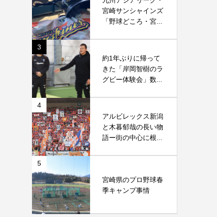
九州アジアリーグ・
宮崎サンシャインズ
「野球どころ・宮...
3
約1年ぶりに帰って
きた「岸岡智樹のラ
グビー体験会」数...
4
アルビレックス新潟
と木暮郁哉の長い物
語ー街の中心に根...
5
宮崎県のプロ野球春
季キャンプ事情