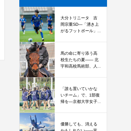
大分トリニータ 吉
岡宗重SD―「湧き上
がるフットボール」...
馬の命に寄り添う高
校生たちの夏—— 北
宇和高校馬術部、人...
「誰も置いていかな
いチーム」で、1部復
帰を―京都大学女子...
優勝しても、消える
かもしれない――富