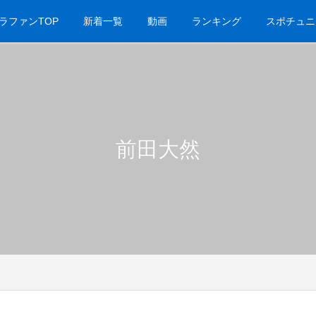
ラファンTOP
新着一覧
動画
ランキング
スポチュニ
前田大然