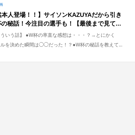
画
本人登場！！】サイソンKAZUYAだから引き
の秘話！今注目の選手も！【最後まで見て...
ういう話】 ●W杯の率直な感想は・・・？→とにかく
ルを決めた瞬間は◯◯だった！？●W杯の秘話を教えて...