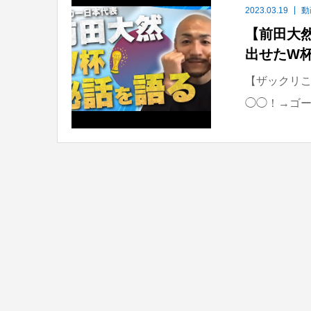
2023.03.19
動
【前田大然
出せたW杯
【ザックリこ
◯◯！→ゴー