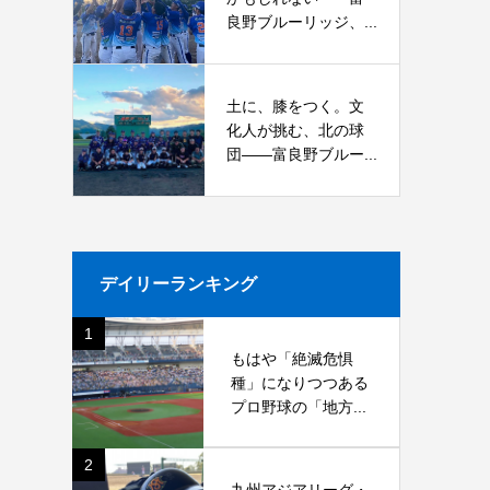
良野ブルーリッジ、...
土に、膝をつく。文
化人が挑む、北の球
団――富良野ブルー...
デイリーランキング
1
もはや「絶滅危惧
種」になりつつある
プロ野球の「地方...
2