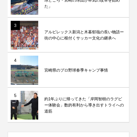
球どころ・宮崎の球団が本気の改革を始め
た」
3
アルビレックス新潟と木暮郁哉の長い物語ー
街の中心に根付くサッカー文化の継承へ
4
宮崎県のプロ野球春季キャンプ事情
5
約1年ぶりに帰ってきた「岸岡智樹のラグビ
ー体験会」数的有利から導き出すトライへの
道筋