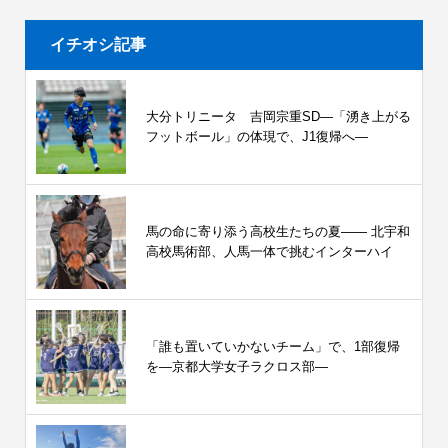
イチオシ記事
大分トリニータ 吉岡宗重SD―「湧き上がる
フットボール」の体現で、J1復帰へ―
馬の命に寄り添う高校生たちの夏—— 北宇和
高校馬術部、人馬一体で挑むインターハイ
「誰も置いていかないチーム」で、1部復帰
を―京都大学女子ラクロス部―