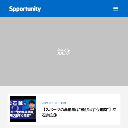
競泳
2021.07.30
動画
【スポーツの高揚感は”飛び出す心電図”】立
石諒氏③