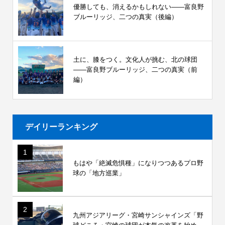
優勝しても、消えるかもしれない――富良野
ブルーリッジ、二つの真実（後編）
土に、膝をつく。文化人が挑む、北の球団
――富良野ブルーリッジ、二つの真実（前
編）
デイリーランキング
1
もはや「絶滅危惧種」になりつつあるプロ野
球の「地方巡業」
2
九州アジアリーグ・宮崎サンシャインズ「野