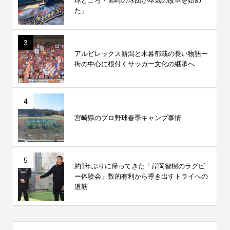
球どころ・宮崎の球団が本気の改革を始め
た」
3
アルビレックス新潟と木暮郁哉の長い物語ー
街の中心に根付くサッカー文化の継承へ
4
宮崎県のプロ野球春季キャンプ事情
5
約1年ぶりに帰ってきた「岸岡智樹のラグビ
ー体験会」数的有利から導き出すトライへの
道筋