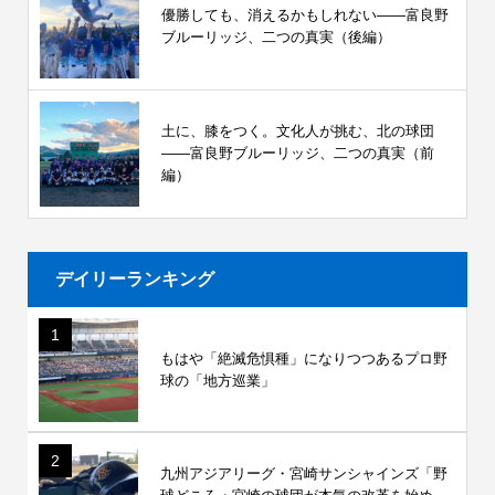
優勝しても、消えるかもしれない――富良野
ブルーリッジ、二つの真実（後編）
土に、膝をつく。文化人が挑む、北の球団
――富良野ブルーリッジ、二つの真実（前
編）
デイリーランキング
1
もはや「絶滅危惧種」になりつつあるプロ野
球の「地方巡業」
2
九州アジアリーグ・宮崎サンシャインズ「野