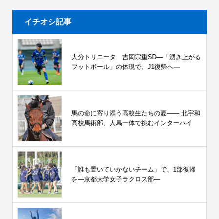
イチオシ記事
大分トリニータ 吉岡宗重SD―「湧き上がる
フットボール」の体現で、J1復帰へ―
馬の命に寄り添う高校生たちの夏—— 北宇和
高校馬術部、人馬一体で挑むインターハイ
「誰も置いていかないチーム」で、1部復帰
を―京都大学女子ラクロス部―