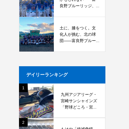
良野ブルーリッジ、...
土に、膝をつく。文
化人が挑む、北の球
団――富良野ブルー...
デイリーランキング
1
九州アジアリーグ・
宮崎サンシャインズ
「野球どころ・宮...
2