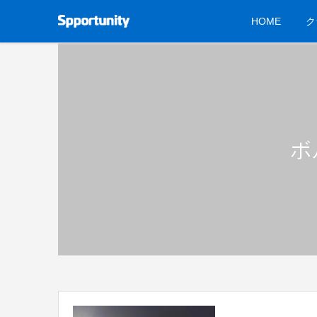
HOME
ク
ボ