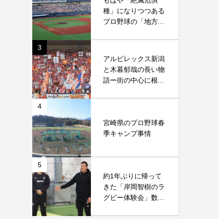
もはや「絶滅危惧
種」になりつつある
プロ野球の「地方...
3
アルビレックス新潟
と木暮郁哉の長い物
語ー街の中心に根...
4
宮崎県のプロ野球春
季キャンプ事情
5
約1年ぶりに帰って
きた「岸岡智樹のラ
グビー体験会」数...