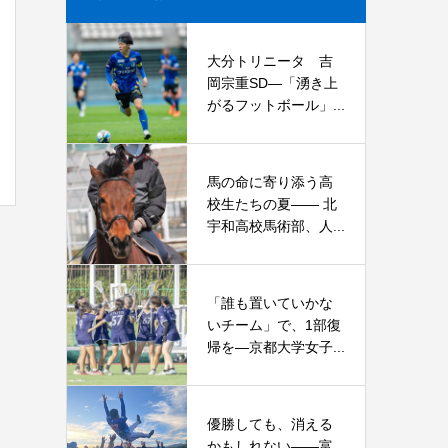
大分トリニータ 吉
岡宗重SD―「湧き上
がるフットボール」...
馬の命に寄り添う高
校生たちの夏—— 北
宇和高校馬術部、人...
「誰も置いていかな
いチーム」で、1部復
帰を―京都大学女子...
優勝しても、消える
かもしれない――富