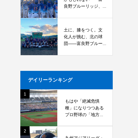
良野ブルーリッジ、...
土に、膝をつく。文
化人が挑む、北の球
団――富良野ブルー...
デイリーランキング
1
もはや「絶滅危惧
種」になりつつある
プロ野球の「地方...
2