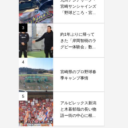
九州アジアリーグ・
宮崎サンシャインズ
「野球どころ・宮...
3
約1年ぶりに帰って
きた「岸岡智樹のラ
グビー体験会」数...
4
宮崎県のプロ野球春
季キャンプ事情
5
アルビレックス新潟
と木暮郁哉の長い物
語ー街の中心に根...