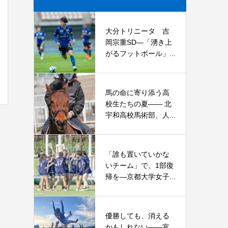
大分トリニータ 吉
岡宗重SD―「湧き上
がるフットボール」...
馬の命に寄り添う高
校生たちの夏—— 北
宇和高校馬術部、人...
「誰も置いていかな
いチーム」で、1部復
帰を―京都大学女子...
優勝しても、消える
かもしれない――富