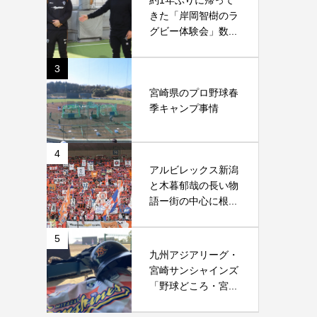
約1年ぶりに帰って
きた「岸岡智樹のラ
グビー体験会」数...
3
宮崎県のプロ野球春
季キャンプ事情
4
アルビレックス新潟
と木暮郁哉の長い物
語ー街の中心に根...
5
九州アジアリーグ・
宮崎サンシャインズ
「野球どころ・宮...