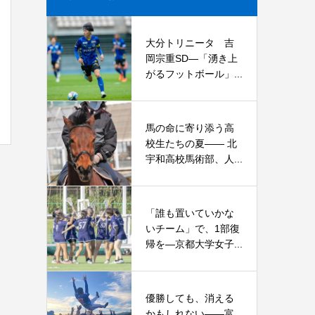
大分トリニータ 吉
岡宗重SD―「湧き上
がるフットボール」...
馬の命に寄り添う高
校生たちの夏—— 北
宇和高校馬術部、人...
「誰も置いていかな
いチーム」で、1部復
帰を―京都大学女子...
優勝しても、消える
かもしれない――富