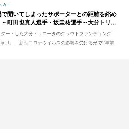
ッカー
禍で開いてしまったサポーターとの距離を縮め
～町田也真人選手・坂圭祐選手～大分トリ...
スタートした大分トリニータのクラウドファンディング
e Project」。 新型コロナウイルスの影響を受ける形で2年前...