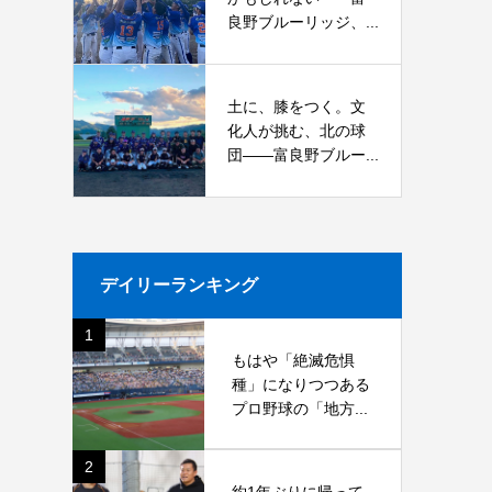
良野ブルーリッジ、...
土に、膝をつく。文
化人が挑む、北の球
団――富良野ブルー...
デイリーランキング
1
もはや「絶滅危惧
種」になりつつある
プロ野球の「地方...
2