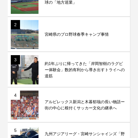
球の「地方巡業」
2
宮崎県のプロ野球春季キャンプ事情
3
約1年ぶりに帰ってきた「岸岡智樹のラグビ
ー体験会」数的有利から導き出すトライへの
道筋
4
アルビレックス新潟と木暮郁哉の長い物語ー
街の中心に根付くサッカー文化の継承へ
5
九州アジアリーグ・宮崎サンシャインズ「野