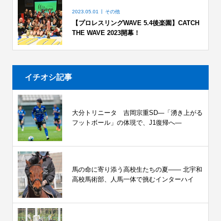
2023.05.01
その他
【プロレスリングWAVE 5.4後楽園】CATCH
THE WAVE 2023開幕！
イチオシ記事
大分トリニータ 吉岡宗重SD―「湧き上がる
フットボール」の体現で、J1復帰へ―
馬の命に寄り添う高校生たちの夏—— 北宇和
高校馬術部、人馬一体で挑むインターハイ