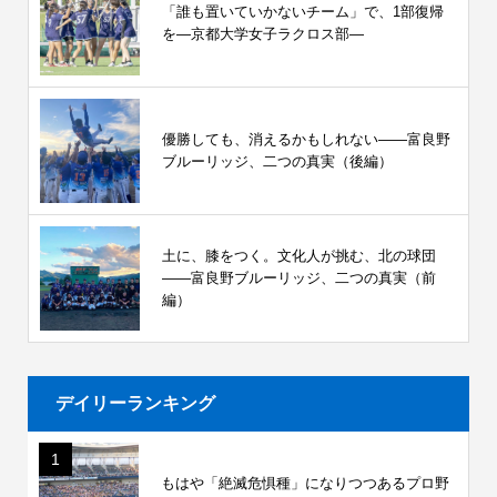
「誰も置いていかないチーム」で、1部復帰
を―京都大学女子ラクロス部―
優勝しても、消えるかもしれない――富良野
ブルーリッジ、二つの真実（後編）
土に、膝をつく。文化人が挑む、北の球団
――富良野ブルーリッジ、二つの真実（前
編）
デイリーランキング
1
もはや「絶滅危惧種」になりつつあるプロ野