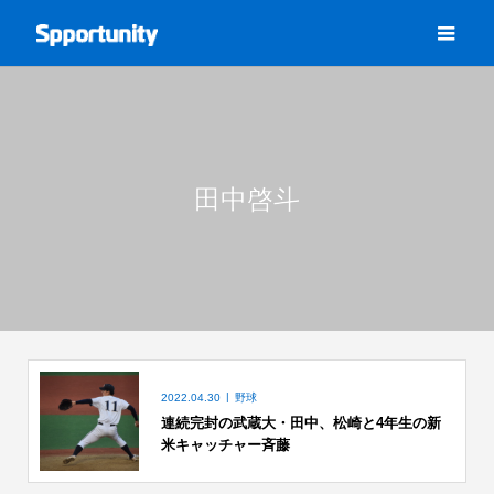
田中啓斗
2022.04.30
野球
連続完封の武蔵大・田中、松崎と4年生の新
米キャッチャー斉藤