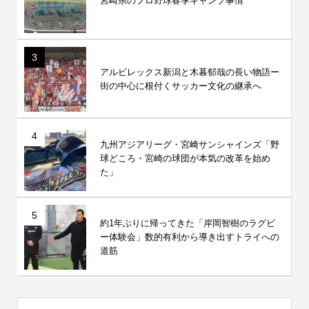
宮崎県のプロ野球春季キャンプ事情
3
アルビレックス新潟と木暮郁哉の長い物語ー
街の中心に根付くサッカー文化の継承へ
4
九州アジアリーグ・宮崎サンシャインズ「野
球どころ・宮崎の球団が本気の改革を始め
た」
5
約1年ぶりに帰ってきた「岸岡智樹のラグビ
ー体験会」数的有利から導き出すトライへの
道筋