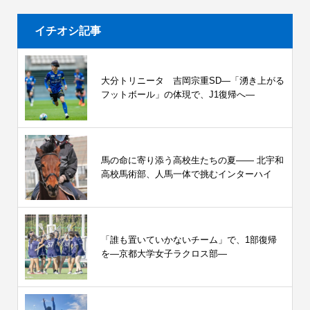
イチオシ記事
大分トリニータ 吉岡宗重SD―「湧き上がる
フットボール」の体現で、J1復帰へ―
馬の命に寄り添う高校生たちの夏—— 北宇和
高校馬術部、人馬一体で挑むインターハイ
「誰も置いていかないチーム」で、1部復帰
を―京都大学女子ラクロス部―