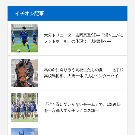
イチオシ記事
大分トリニータ 吉岡宗重SD―「湧き上がる
フットボール」の体現で、J1復帰へ―
馬の命に寄り添う高校生たちの夏—— 北宇和
高校馬術部、人馬一体で挑むインターハイ
「誰も置いていかないチーム」で、1部復帰
を―京都大学女子ラクロス部―