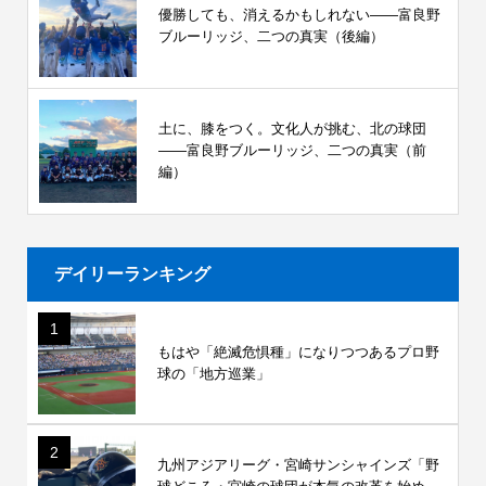
優勝しても、消えるかもしれない――富良野
ブルーリッジ、二つの真実（後編）
土に、膝をつく。文化人が挑む、北の球団
――富良野ブルーリッジ、二つの真実（前
編）
デイリーランキング
1
もはや「絶滅危惧種」になりつつあるプロ野
球の「地方巡業」
2
九州アジアリーグ・宮崎サンシャインズ「野