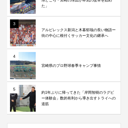
球どころ・宮崎の球団が本気の改革を始め
た」
3
アルビレックス新潟と木暮郁哉の長い物語ー
街の中心に根付くサッカー文化の継承へ
4
宮崎県のプロ野球春季キャンプ事情
5
約1年ぶりに帰ってきた「岸岡智樹のラグビ
ー体験会」数的有利から導き出すトライへの
道筋