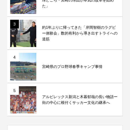
球どころ・宮崎の球団が本気の改革を始め
た」
3
約1年ぶりに帰ってきた「岸岡智樹のラグビ
ー体験会」数的有利から導き出すトライへの
道筋
4
宮崎県のプロ野球春季キャンプ事情
5
アルビレックス新潟と木暮郁哉の長い物語ー
街の中心に根付くサッカー文化の継承へ