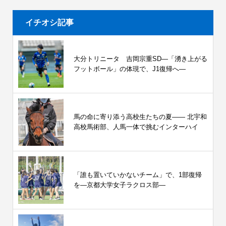
イチオシ記事
大分トリニータ 吉岡宗重SD―「湧き上がる
フットボール」の体現で、J1復帰へ―
馬の命に寄り添う高校生たちの夏—— 北宇和
高校馬術部、人馬一体で挑むインターハイ
「誰も置いていかないチーム」で、1部復帰
を―京都大学女子ラクロス部―