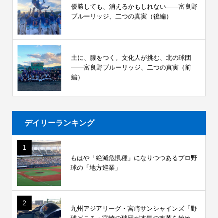
優勝しても、消えるかもしれない――富良野
ブルーリッジ、二つの真実（後編）
土に、膝をつく。文化人が挑む、北の球団
――富良野ブルーリッジ、二つの真実（前
編）
デイリーランキング
1
もはや「絶滅危惧種」になりつつあるプロ野
球の「地方巡業」
2
九州アジアリーグ・宮崎サンシャインズ「野