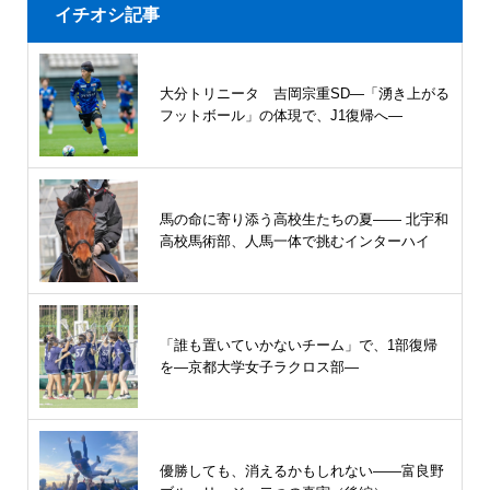
イチオシ記事
大分トリニータ 吉岡宗重SD―「湧き上がる
フットボール」の体現で、J1復帰へ―
馬の命に寄り添う高校生たちの夏—— 北宇和
高校馬術部、人馬一体で挑むインターハイ
「誰も置いていかないチーム」で、1部復帰
を―京都大学女子ラクロス部―
優勝しても、消えるかもしれない――富良野