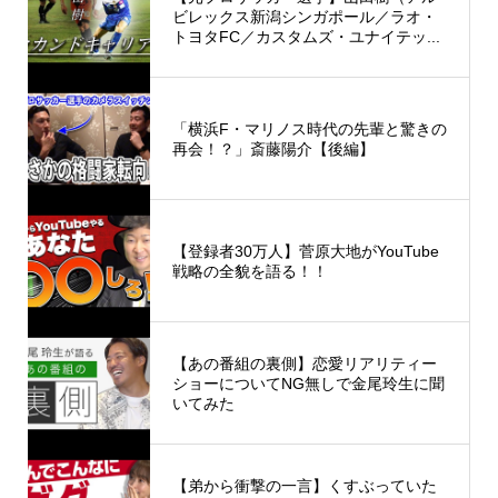
ビレックス新潟シンガポール／ラオ・
トヨタFC／カスタムズ・ユナイテッ...
「横浜F・マリノス時代の先輩と驚きの
再会！？」斎藤陽介【後編】
【登録者30万人】菅原大地がYouTube
戦略の全貌を語る！！
【あの番組の裏側】恋愛リアリティー
ショーについてNG無しで金尾玲生に聞
いてみた
【弟から衝撃の一言】くすぶっていた