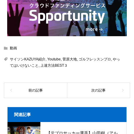
動画
サイソンKAZUYA紹介
,
Youtube
,
菅原大地
,
ゴルフレッスンプロ
,
やっ
てはいけないこと
,
上達方法BEST３
関連記事
【元プロサッカー選手】山田樹（アル