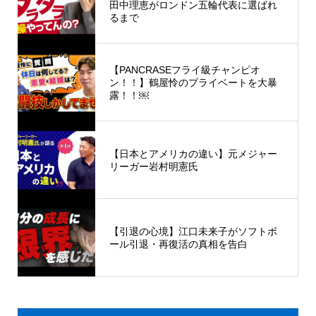
田中理恵がロンドン五輪代表に選ばれ
るまで
【PANCRASEフライ級チャンピオ
ン！！】鶴屋怜のプライベートを大暴
露！！￼
【日本とアメリカの違い】元メジャー
リーガー岩村明憲氏
【引退の心境】江口未来子がソフトボ
ール引退・再復活の真相を告白