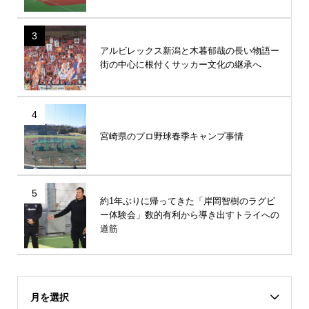
3
アルビレックス新潟と木暮郁哉の長い物語ー
街の中心に根付くサッカー文化の継承へ
4
宮崎県のプロ野球春季キャンプ事情
5
約1年ぶりに帰ってきた「岸岡智樹のラグビ
ー体験会」数的有利から導き出すトライへの
道筋
月を選択