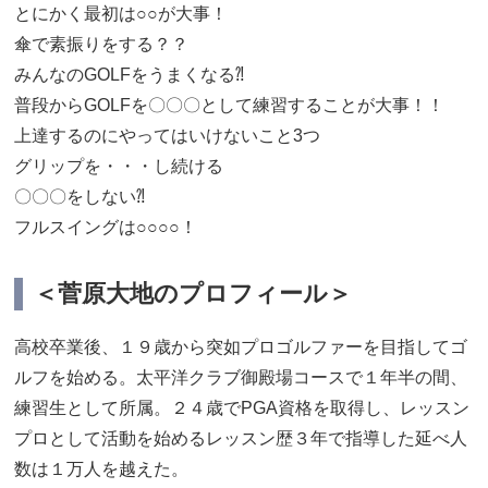
とにかく最初は○○が大事！
傘で素振りをする？？
みんなのGOLFをうまくなる⁈
普段からGOLFを〇〇〇として練習することが大事！！
上達するのにやってはいけないこと3つ
グリップを・・・し続ける
〇〇〇をしない⁈
フルスイングは○○○○！
＜菅原大地のプロフィール＞
高校卒業後、１９歳から突如プロゴルファーを目指してゴ
ルフを始める。太平洋クラブ御殿場コースで１年半の間、
練習生として所属。２４歳でPGA資格を取得し、レッスン
プロとして活動を始めるレッスン歴３年で指導した延べ人
数は１万人を越えた。