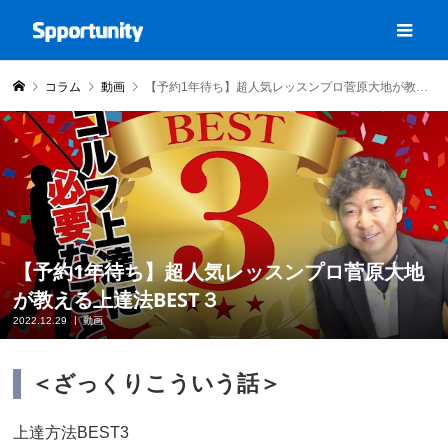
コラム
動画
【予約1年待ち】超人気レッスンプロ菅原大地が教える上達法BEST３
【予約1年待ち】超人気レッスンプロ菅原大地
が教える上達法BEST３
2022.12.29
動画
＜ざっくりこういう話＞
上達方法BEST3