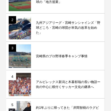
球の「地方巡業」
2
九州アジアリーグ・宮崎サンシャインズ「野
球どころ・宮崎の球団が本気の改革を始め
た」
3
宮崎県のプロ野球春季キャンプ事情
4
アルビレックス新潟と木暮郁哉の長い物語ー
街の中心に根付くサッカー文化の継承へ
5
約1年ぶりに帰ってきた「岸岡智樹のラグビ