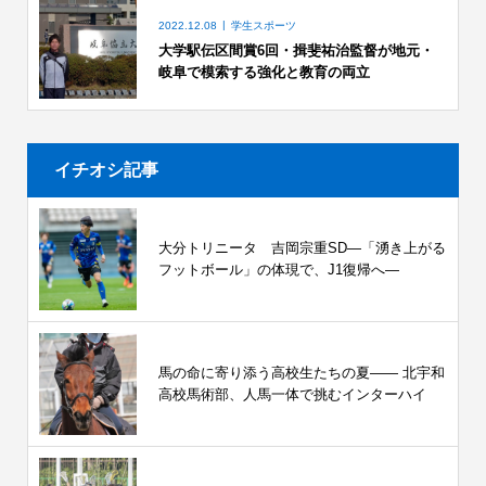
2022.12.08
学生スポーツ
大学駅伝区間賞6回・揖斐祐治監督が地元・
岐阜で模索する強化と教育の両立
イチオシ記事
大分トリニータ 吉岡宗重SD―「湧き上がる
フットボール」の体現で、J1復帰へ―
馬の命に寄り添う高校生たちの夏—— 北宇和
高校馬術部、人馬一体で挑むインターハイ