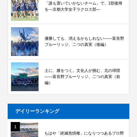
「誰も置いていかないチーム」で、1部復帰
を―京都大学女子ラクロス部―
優勝しても、消えるかもしれない――富良野
ブルーリッジ、二つの真実（後編）
土に、膝をつく。文化人が挑む、北の球団
――富良野ブルーリッジ、二つの真実（前
編）
デイリーランキング
1
もはや「絶滅危惧種」になりつつあるプロ野