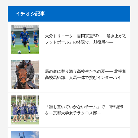
イチオシ記事
大分トリニータ 吉岡宗重SD―「湧き上がる
フットボール」の体現で、J1復帰へ―
馬の命に寄り添う高校生たちの夏—— 北宇和
高校馬術部、人馬一体で挑むインターハイ
「誰も置いていかないチーム」で、1部復帰
を―京都大学女子ラクロス部―