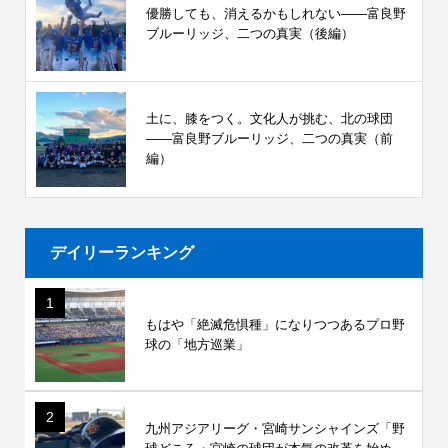
優勝しても、消えるかもしれない――富良野
ブルーリッジ、二つの真実（後編）
土に、膝をつく。文化人が挑む、北の球団
――富良野ブルーリッジ、二つの真実（前
編）
デイリーランキング
1
もはや「絶滅危惧種」になりつつあるプロ野
球の「地方巡業」
2
九州アジアリーグ・宮崎サンシャインズ「野