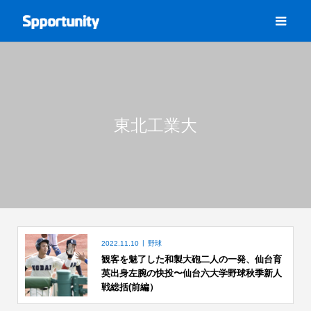
東北工業大
2022.11.10
野球
観客を魅了した和製大砲二人の一発、仙台育
英出身左腕の快投〜仙台六大学野球秋季新人
戦総括(前編）