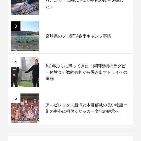
球どころ・宮崎の球団が本気の改革を始め
た」
3
宮崎県のプロ野球春季キャンプ事情
4
約1年ぶりに帰ってきた「岸岡智樹のラグビ
ー体験会」数的有利から導き出すトライへの
道筋
5
アルビレックス新潟と木暮郁哉の長い物語ー
街の中心に根付くサッカー文化の継承へ