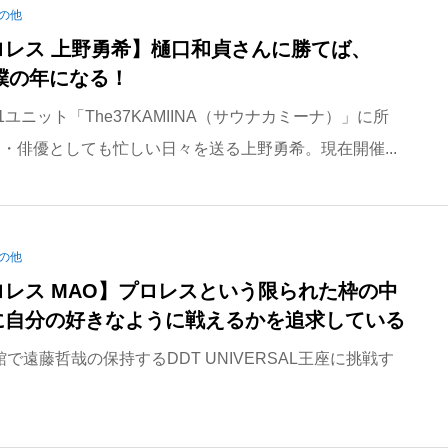
の他
ロレス 上野勇希】樋口和貞さんに勝てば、
は僕の年になる！
.1ユニット「The37KAMIINA（サウナカミーナ）」に所
・俳優としても忙しい日々を送る上野勇希。現在開催...
の他
ロレス MAO】プロレスという限られた枠の中
に自分の好きなように戦えるかを追求している
館で遠藤哲哉の保持するDDT UNIVERSAL王座に挑戦す