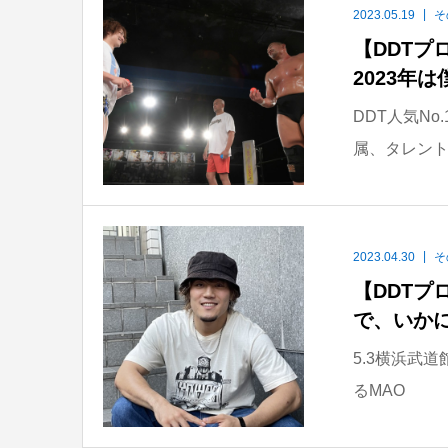
2023.05.19
そ
【DDTプ
2023年
DDT人気No
属、タレント
2023.04.30
そ
【DDTプ
で、いか
5.3横浜武道
るMAO