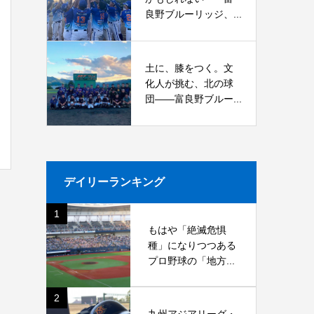
良野ブルーリッジ、...
土に、膝をつく。文
化人が挑む、北の球
団――富良野ブルー...
デイリーランキング
1
もはや「絶滅危惧
種」になりつつある
プロ野球の「地方...
2