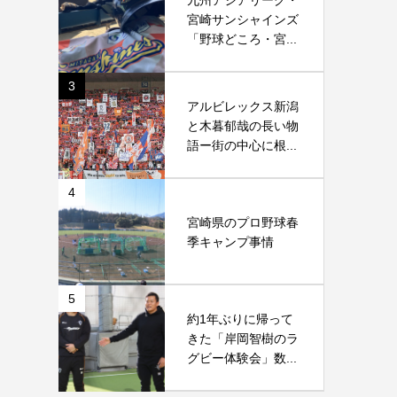
九州アジアリーグ・
宮崎サンシャインズ
「野球どころ・宮...
3
アルビレックス新潟
と木暮郁哉の長い物
語ー街の中心に根...
4
宮崎県のプロ野球春
季キャンプ事情
5
約1年ぶりに帰って
きた「岸岡智樹のラ
グビー体験会」数...