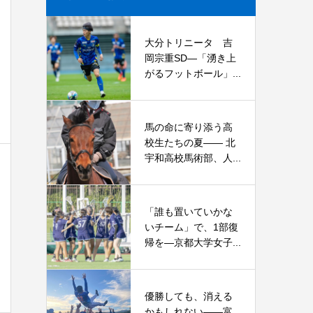
大分トリニータ 吉
岡宗重SD―「湧き上
がるフットボール」...
馬の命に寄り添う高
校生たちの夏—— 北
宇和高校馬術部、人...
「誰も置いていかな
いチーム」で、1部復
帰を―京都大学女子...
優勝しても、消える
かもしれない――富