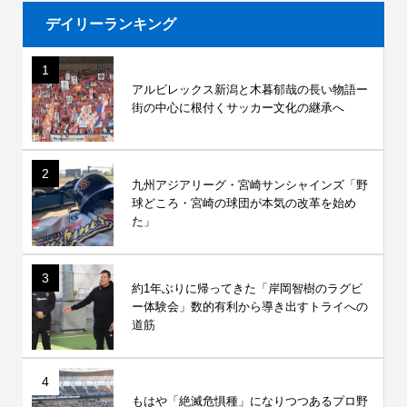
デイリーランキング
1
アルビレックス新潟と木暮郁哉の長い物語ー
街の中心に根付くサッカー文化の継承へ
2
九州アジアリーグ・宮崎サンシャインズ「野
球どころ・宮崎の球団が本気の改革を始め
た」
3
約1年ぶりに帰ってきた「岸岡智樹のラグビ
ー体験会」数的有利から導き出すトライへの
道筋
4
もはや「絶滅危惧種」になりつつあるプロ野