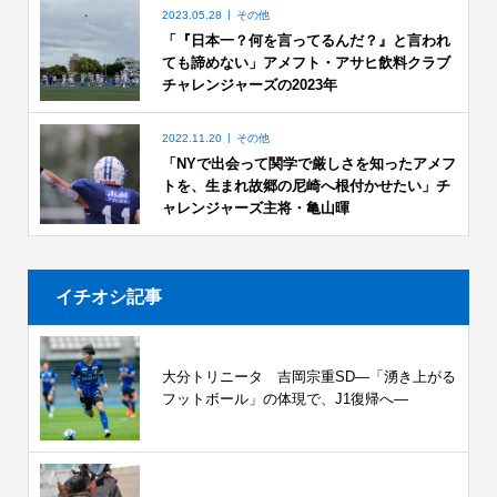
2023.05.28
その他
「『日本一？何を言ってるんだ？』と言われ
ても諦めない」アメフト・アサヒ飲料クラブ
チャレンジャーズの2023年
2022.11.20
その他
「NYで出会って関学で厳しさを知ったアメフ
トを、生まれ故郷の尼崎へ根付かせたい」チ
ャレンジャーズ主将・亀山暉
イチオシ記事
大分トリニータ 吉岡宗重SD―「湧き上がる
フットボール」の体現で、J1復帰へ―