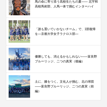
馬の命に寄り添う高校生たちの夏—— 北宇和
高校馬術部、人馬一体で挑むインターハイ
「誰も置いていかないチーム」で、1部復帰
を―京都大学女子ラクロス部―
優勝しても、消えるかもしれない――富良野
ブルーリッジ、二つの真実（後編）
土に、膝をつく。文化人が挑む、北の球団
――富良野ブルーリッジ、二つの真実（前
編）