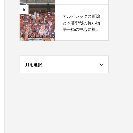
5
アルビレックス新潟
と木暮郁哉の長い物
語ー街の中心に根...
月を選択