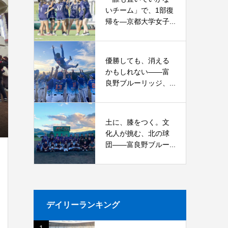
いチーム」で、1部復
帰を―京都大学女子...
優勝しても、消える
かもしれない――富
良野ブルーリッジ、...
土に、膝をつく。文
化人が挑む、北の球
団――富良野ブルー...
デイリーランキング