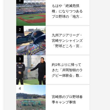
1
もはや「絶滅危惧
種」になりつつある
プロ野球の「地方...
2
九州アジアリーグ・
宮崎サンシャインズ
「野球どころ・宮...
3
約1年ぶりに帰って
きた「岸岡智樹のラ
グビー体験会」数...
4
宮崎県のプロ野球春
季キャンプ事情