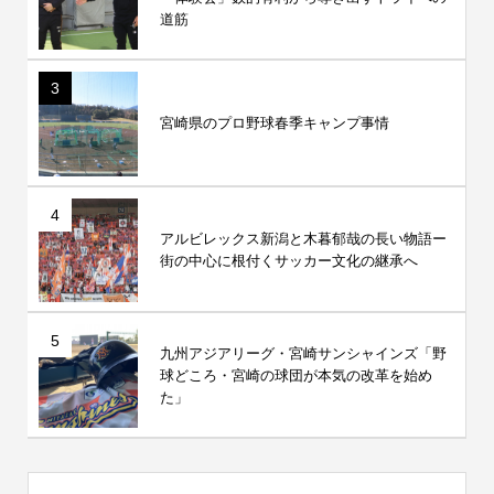
道筋
3
宮崎県のプロ野球春季キャンプ事情
4
アルビレックス新潟と木暮郁哉の長い物語ー
街の中心に根付くサッカー文化の継承へ
5
九州アジアリーグ・宮崎サンシャインズ「野
球どころ・宮崎の球団が本気の改革を始め
た」