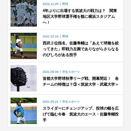
2022.11.05
野球
4年ぶりに出場する筑波大の戦力は？ 関東
地区大学野球選手権を観に横浜スタジアム
へ！
2021.10.16
野球
西武２位指名、佐藤隼輔は「あえて球種を絞
ってきた」即戦力左腕でありながらさらなる
のびしろがある投手
2021.09.09
学生スポーツ
首都大学野球秋季リーグ戦、開幕間近！ 各
チームの特徴は？③＜筑波大学・武蔵大学＞
2021.05.21
学生スポーツ
スライダーにチェンジアップ、投球の幅を広
げて臨む今春 筑波大のエース・佐藤隼輔投
手