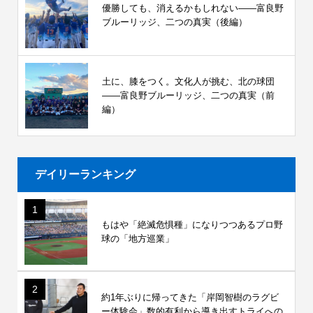
優勝しても、消えるかもしれない――富良野
ブルーリッジ、二つの真実（後編）
土に、膝をつく。文化人が挑む、北の球団
――富良野ブルーリッジ、二つの真実（前
編）
デイリーランキング
1
もはや「絶滅危惧種」になりつつあるプロ野
球の「地方巡業」
2
約1年ぶりに帰ってきた「岸岡智樹のラグビ
ー体験会」数的有利から導き出すトライへの