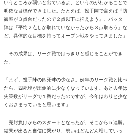
いうところが弱いと出ているよ、というのがわかることで
明確な目標ができました。たとえば、投手陣で言えば『防
御率が３点台だったので２点以下に抑えよう』、バッター
陣は『平均２点しか取れていなかったから３点取ろう』な
ど、具体的な目標を持ってオープン戦をやってきました」
その成果は、リーグ戦ではっきりと感じることができ
た。
「まず、投手陣の四死球の少なさ。例年のリーグ戦と比べ
たら、四死球が圧倒的に少なくなっています。あと去年は
失策数がリーグで１番だったのですが、今年はわりと少な
くおさまっていると思います」
完封負けからのスタートとなったが、そこから５連勝。
結果が出ると自信に繋がり、勢いはどんどん増していっ