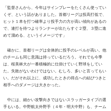
「監督さんから、今年はサインプレーをたくさん使ってい
くぞ、という話がありました。首都リーグは投高打低で、
ヒット１本を打つ確率より投手力の方が高い傾向があるの
で、連打を待つよりランナーが出たらすぐ２塁、３塁に進
めて溜める、というイメージです」
確かに、首都リーグは全体的に投手のレベルが高い。他
のチームも同じ意識は持っているだろう。それでも今季
は、桜美林大が一番積極的に仕掛けていく野球をしてい
た。失敗がないわけではない。むしろ、多いと言ってもい
い。だがそれ以上に、成功したときの得点への結びつきと
相手へのダメージは大きかった。
中には、細かい攻撃向きではないスラッガータイプの選
手もいる。中野航太外野手（４年・明大中野）も、チーム