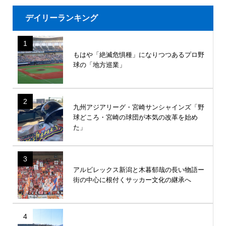
デイリーランキング
1
もはや「絶滅危惧種」になりつつあるプロ野
球の「地方巡業」
2
九州アジアリーグ・宮崎サンシャインズ「野
球どころ・宮崎の球団が本気の改革を始め
た」
3
アルビレックス新潟と木暮郁哉の長い物語ー
街の中心に根付くサッカー文化の継承へ
4