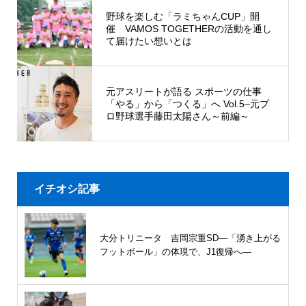
野球を楽しむ「ラミちゃんCUP」開
催 VAMOS TOGETHERの活動を通し
て届けたい想いとは
元アスリートが語る スポーツの仕事
「やる」から「つくる」へ Vol.5–元プ
ロ野球選手藤田太陽さん～前編～
イチオシ記事
大分トリニータ 吉岡宗重SD―「湧き上がる
フットボール」の体現で、J1復帰へ―