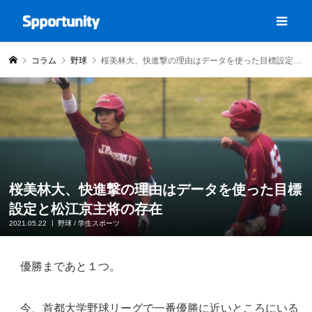
コラム
野球
桜美林大、快進撃の理由はデータを使った目標設定と松江京主将の存在
桜美林大、快進撃の理由はデータを使った目標
設定と松江京主将の存在
2021.05.22
野球
/
学生スポーツ
優勝まであと１つ。
今、首都大学野球リーグで一番優勝に近いところにいる