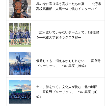
馬の命に寄り添う高校生たちの夏—— 北宇和
高校馬術部、人馬一体で挑むインターハイ
「誰も置いていかないチーム」で、1部復帰
を―京都大学女子ラクロス部―
優勝しても、消えるかもしれない――富良野
ブルーリッジ、二つの真実（後編）
土に、膝をつく。文化人が挑む、北の球団
――富良野ブルーリッジ、二つの真実（前
編）