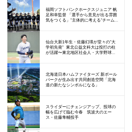
福岡ソフトバンクホークスジュニア 帆
足和幸監督 「選手から意見が出る雰囲
気をつくる」”主体的に考える”チーム...
仙台大新1年生・佐藤幻瑛が堂々の”大
学初先発” 東北公益文科大は投打の柱
が活躍〜東北地区社会人・大学野球...
北海道日本ハムファイターズ 新ボール
パークが生み出す共同創造空間「北海
道の新たなシンボルになる」
スライダーにチェンジアップ、投球の
幅を広げて臨む今春 筑波大のエー
ス・佐藤隼輔投手