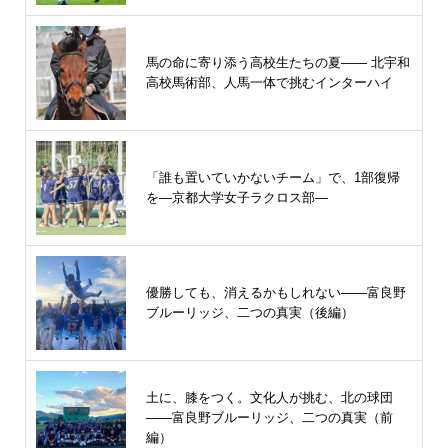
馬の命に寄り添う高校生たちの夏—— 北宇和
高校馬術部、人馬一体で挑むインターハイ
「誰も置いていかないチーム」で、1部復帰
を―京都大学女子ラクロス部―
優勝しても、消えるかもしれない――富良野
ブルーリッジ、二つの真実（後編）
土に、膝をつく。文化人が挑む、北の球団
――富良野ブルーリッジ、二つの真実（前
編）