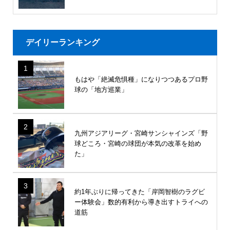
デイリーランキング
1
もはや「絶滅危惧種」になりつつあるプロ野
球の「地方巡業」
2
九州アジアリーグ・宮崎サンシャインズ「野
球どころ・宮崎の球団が本気の改革を始め
た」
3
約1年ぶりに帰ってきた「岸岡智樹のラグビ
ー体験会」数的有利から導き出すトライへの
道筋