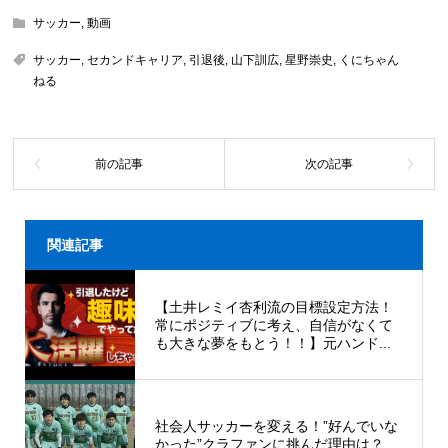
サッカー
,
動画
サッカー
,
セカンドキャリア
,
引退後
,
山下訓広
,
星野崇史
,
くにちゃん
ねる
関連記事
【土井レミイ杏利流の目標設定方法！
常にポジティブに考え、自信がなくて
も大きな夢をもとう！！】元ハンド...
社会人サッカーを変える！”好んでいな
かった”クラファンに挑んだ理由は？