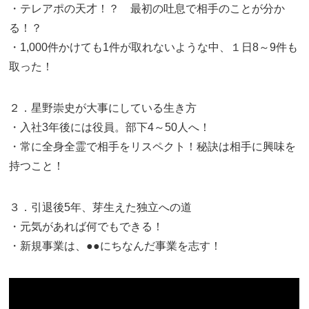
・テレアポの天才！？ 最初の吐息で相手のことが分か
る！？
・1,000件かけても1件が取れないような中、１日8～9件も
取った！
２．星野崇史が大事にしている生き方
・入社3年後には役員。部下4～50人へ！
・常に全身全霊で相手をリスペクト！秘訣は相手に興味を
持つこと！
３．引退後5年、芽生えた独立への道
・元気があれば何でもできる！
・新規事業は、●●にちなんだ事業を志す！