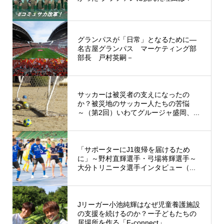
グランパスが「日常」となるために―
名古屋グランパス マーケティング部
部長 戸村英嗣－
サッカーは被災者の支えになったの
か？被災地のサッカー人たちの苦悩
～（第2回）いわてグルージャ盛岡、...
「サポーターにJ1復帰を届けるため
に」～野村直輝選手・弓場将輝選手～
大分トリニータ選手インタビュー（...
Jリーガー小池純輝はなぜ児童養護施設
の支援を続けるのか？ー子どもたちの
居場所を作る「F-connect」