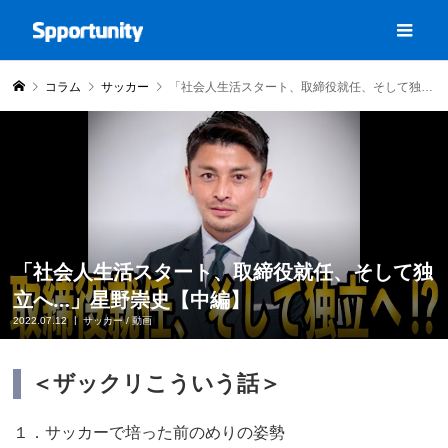
コラム
サッカー
「社会人生活スタート、取締役就任、そして独立へ…」星野崇史【中編】
「社会人生活スタート、取締役就任、そして独
立へ…」星野崇史【中編】
2022.07.12
サッカー
/
動画
＜ザックリこういう話＞
１．サッカーで培った前のめりの姿勢