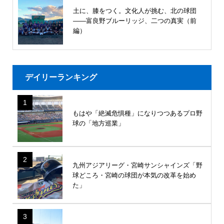
土に、膝をつく。文化人が挑む、北の球団
――富良野ブルーリッジ、二つの真実（前
編）
デイリーランキング
1
もはや「絶滅危惧種」になりつつあるプロ野
球の「地方巡業」
2
九州アジアリーグ・宮崎サンシャインズ「野
球どころ・宮崎の球団が本気の改革を始め
た」
3