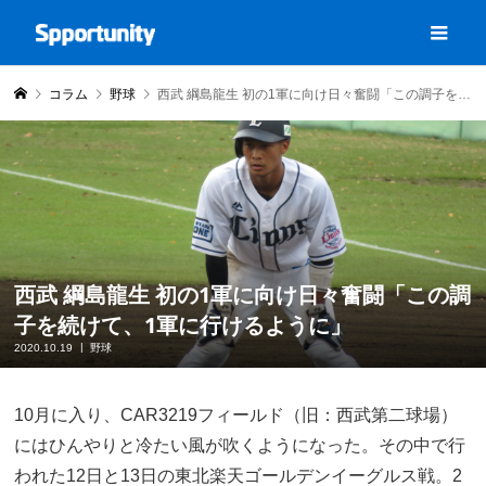
コラム
野球
西武 綱島龍生 初の1軍に向け日々奮闘「この調子を続けて、1軍に行けるように」
西武 綱島龍生 初の1軍に向け日々奮闘「この調
子を続けて、1軍に行けるように」
2020.10.19
野球
10月に入り、CAR3219フィールド（旧：西武第二球場）
にはひんやりと冷たい風が吹くようになった。その中で行
われた12日と13日の東北楽天ゴールデンイーグルス戦。2