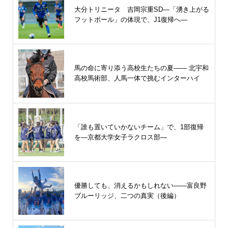
大分トリニータ 吉岡宗重SD―「湧き上がる
フットボール」の体現で、J1復帰へ―
馬の命に寄り添う高校生たちの夏—— 北宇和
高校馬術部、人馬一体で挑むインターハイ
「誰も置いていかないチーム」で、1部復帰
を―京都大学女子ラクロス部―
優勝しても、消えるかもしれない――富良野
ブルーリッジ、二つの真実（後編）