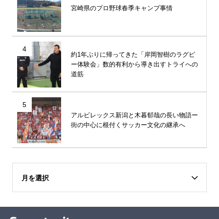
宮崎県のプロ野球春季キャンプ事情
4
約1年ぶりに帰ってきた「岸岡智樹のラグビ
ー体験会」数的有利から導き出すトライへの
道筋
5
アルビレックス新潟と木暮郁哉の長い物語ー
街の中心に根付くサッカー文化の継承へ
月を選択