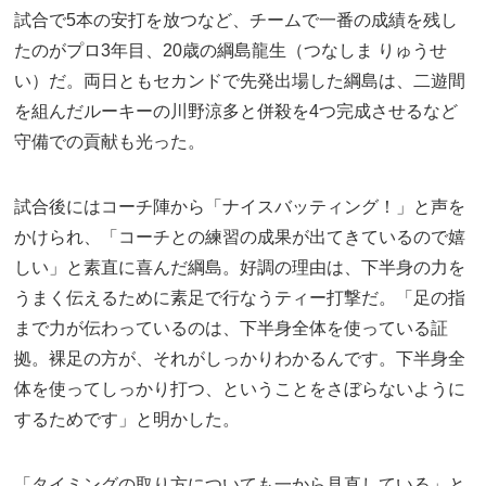
試合で5本の安打を放つなど、チームで一番の成績を残し
たのがプロ3年目、20歳の綱島龍生（つなしま りゅうせ
い）だ。両日ともセカンドで先発出場した綱島は、二遊間
を組んだルーキーの川野涼多と併殺を4つ完成させるなど
守備での貢献も光った。
試合後にはコーチ陣から「ナイスバッティング！」と声を
かけられ、「コーチとの練習の成果が出てきているので嬉
しい」と素直に喜んだ綱島。好調の理由は、下半身の力を
うまく伝えるために素足で行なうティー打撃だ。「足の指
まで力が伝わっているのは、下半身全体を使っている証
拠。裸足の方が、それがしっかりわかるんです。下半身全
体を使ってしっかり打つ、ということをさぼらないように
するためです」と明かした。
「タイミングの取り方についても一から見直している」と