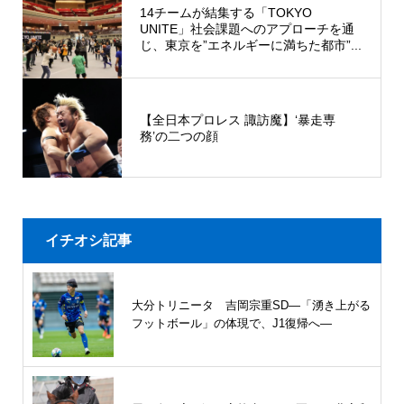
14チームが結集する「TOKYO
UNITE」社会課題へのアプローチを通
じ、東京を”エネルギーに満ちた都市”...
【全日本プロレス 諏訪魔】‘暴走専
務’の二つの顔
イチオシ記事
大分トリニータ 吉岡宗重SD―「湧き上がる
フットボール」の体現で、J1復帰へ―