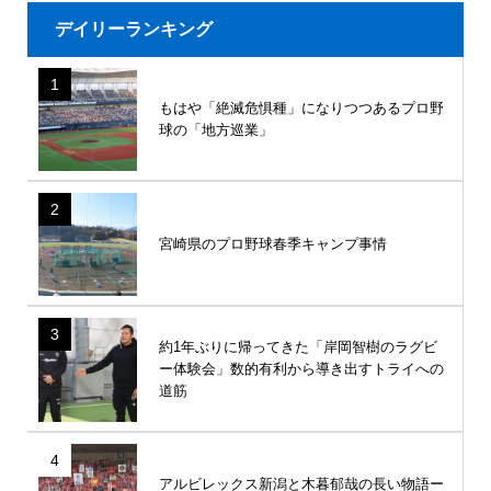
デイリーランキング
1
もはや「絶滅危惧種」になりつつあるプロ野
球の「地方巡業」
2
宮崎県のプロ野球春季キャンプ事情
3
約1年ぶりに帰ってきた「岸岡智樹のラグビ
ー体験会」数的有利から導き出すトライへの
道筋
4
アルビレックス新潟と木暮郁哉の長い物語ー