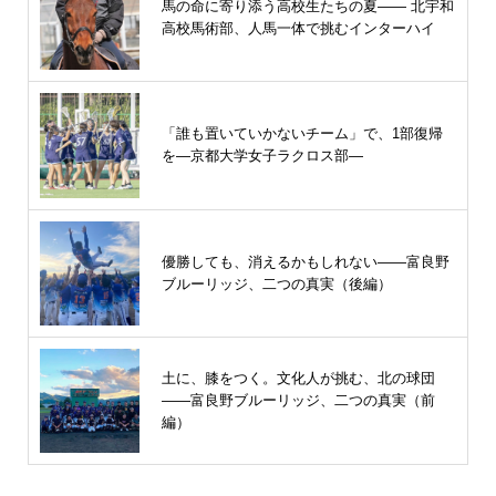
馬の命に寄り添う高校生たちの夏—— 北宇和
高校馬術部、人馬一体で挑むインターハイ
「誰も置いていかないチーム」で、1部復帰
を―京都大学女子ラクロス部―
優勝しても、消えるかもしれない――富良野
ブルーリッジ、二つの真実（後編）
土に、膝をつく。文化人が挑む、北の球団
――富良野ブルーリッジ、二つの真実（前
編）