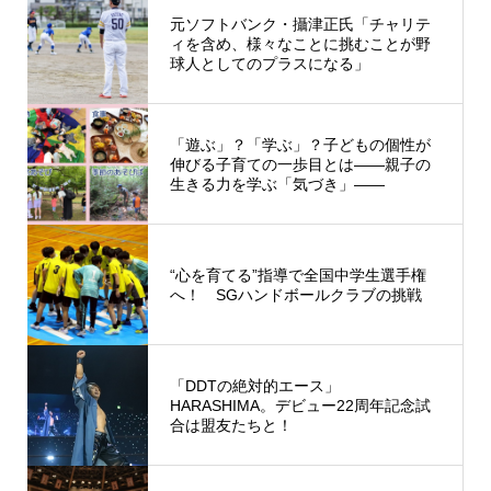
元ソフトバンク・攝津正氏「チャリテ
ィを含め、様々なことに挑むことが野
球人としてのプラスになる」
「遊ぶ」？「学ぶ」？子どもの個性が
伸びる子育ての一歩目とは――親子の
生きる力を学ぶ「気づき」――
“心を育てる”指導で全国中学生選手権
へ！ SGハンドボールクラブの挑戦
「DDTの絶対的エース」
HARASHIMA。デビュー22周年記念試
合は盟友たちと！