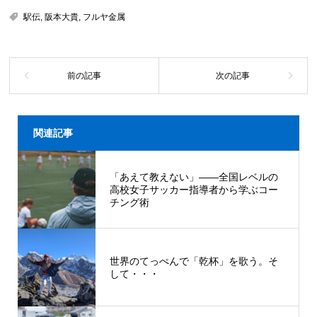
駅伝
,
阪本大貴
,
フルヤ金属
関連記事
「あえて教えない」――全国レベルの
高校女子サッカー指導者から学ぶコー
チング術
世界のてっぺんで「乾杯」を歌う。そ
して・・・