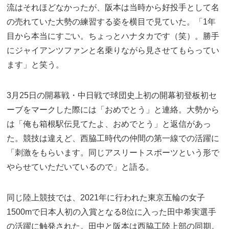
流はそれほどなかったが、阪本は当時から好投手として名
の売れていた大勢の練習する姿を横目で見ていた。「1年
目から本当にすごい。ちょっとハナタカです（笑）。勝手
にジャイアンツファンと名乗りながら見させてもらってい
ます」と笑う。
3月25日の開幕戦・中日戦で球団史上初の開幕初登板初セ
ーブをマークした際には「おめでとう」と連絡。大勢から
は「俺も箱根駅伝見てたよ、おめでとう」と返信があっ
た。競技は違えど、西脇工時代の仲間の第一線での活躍に
「刺激をもらいます。同じアスリートスポーツという形で
やらせていただいているので」と語る。
同じ陸上競技では、2021年に行われた東京五輪の女子
1500mで日本人初の入賞となる8位に入った田中希実選手
の活躍に触発された。田中と阪本は西脇工陸上部の同期。