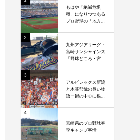
1
もはや「絶滅危惧
種」になりつつある
プロ野球の「地方...
2
九州アジアリーグ・
宮崎サンシャインズ
「野球どころ・宮...
3
アルビレックス新潟
と木暮郁哉の長い物
語ー街の中心に根...
4
宮崎県のプロ野球春
季キャンプ事情