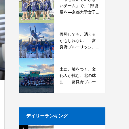
いチーム」で、1部復
帰を―京都大学女子...
優勝しても、消える
かもしれない――富
良野ブルーリッジ、...
土に、膝をつく。文
化人が挑む、北の球
団――富良野ブルー...
デイリーランキング