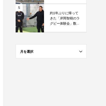
5
約1年ぶりに帰って
きた「岸岡智樹のラ
グビー体験会」数...
月を選択