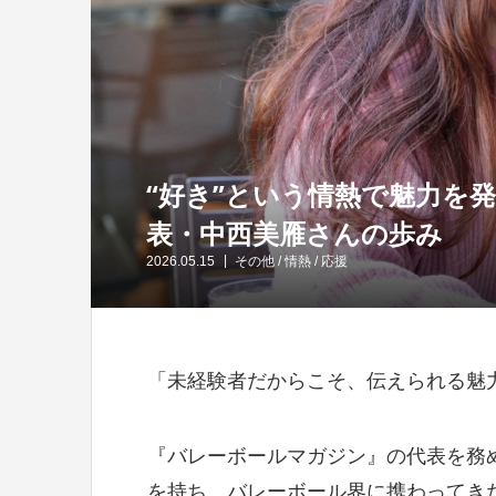
“好き”という情熱で魅力を
表・中西美雁さんの歩み
2026.05.15
その他
/
情熱
/
応援
「未経験者だからこそ、伝えられる魅
『バレーボールマガジン』の代表を務
を持ち、バレーボール界に携わってき