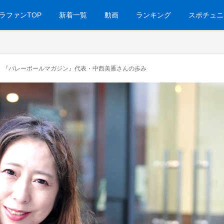
ラファンTOP
新着一覧
動画
ランキング
スポチュニ
信！『バレーボールマガジン』代表・中西美雁さんの歩み