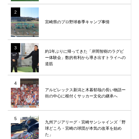
2
宮崎県のプロ野球春季キャンプ事情
3
約1年ぶりに帰ってきた「岸岡智樹のラグビ
ー体験会」数的有利から導き出すトライへの
道筋
4
アルビレックス新潟と木暮郁哉の長い物語ー
街の中心に根付くサッカー文化の継承へ
5
九州アジアリーグ・宮崎サンシャインズ「野
球どころ・宮崎の球団が本気の改革を始め
た」