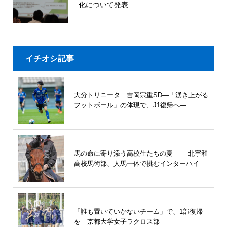
化について発表
イチオシ記事
大分トリニータ 吉岡宗重SD―「湧き上がる
フットボール」の体現で、J1復帰へ―
馬の命に寄り添う高校生たちの夏—— 北宇和
高校馬術部、人馬一体で挑むインターハイ
「誰も置いていかないチーム」で、1部復帰
を―京都大学女子ラクロス部―