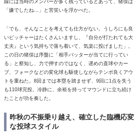
線には当時のメンバーが多く残っているとあって、猪俣は
「嫌でしたね…」と苦笑いを浮かべた。
「でも、そんなことを考えても仕方がない。うしろにも良
いピッチャーはたくさんいますし、『自分が打たれても大
丈夫』という気持ちで落ち着いて、気楽に投げました」。
この日の猪俣は序盤に「相手バッターが当てに行ってい
る」と察知し、力で押すのではなく、遅めの直球やカー
ブ、フォークなどの変化球も駆使しながらテンポ良くアウ
トを重ねた。8回までは本塁を踏ませず、9回に1点を失う
も110球完投。冷静に、余裕を持ってマウンドに立ち続け
たことが功を奏した。
昨秋の不振乗り越え、確立した臨機応変
な投球スタイル