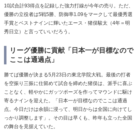
10試合計93得点を記録した強力打線が今年の売り。ただ、
優勝の立役者は5戦5勝、防御率1.09をマークして最優秀選
手賞とベストナインに輝いたエース・猪俣駿太（4年＝明
秀日立）と言っていいだろう。
リーグ優勝に貢献「日本一が目標なので
ここは通過点」
勝てば優勝が決まる5月23日の東北学院大戦。最後の打者
を空振り三振に仕留めて試合を締めた猪俣は、派手に喜ぶ
ことなく、軽やかにガッツポーズを作ってマウンドに駆け
寄るナインを迎えた。「日本一が目標なのでここは通過
点。今日だけは余韻に浸って、明日からは全国に向けてし
っかり調整します」。その目は早くも、昨年も立った全国
の舞台を見据えていた。