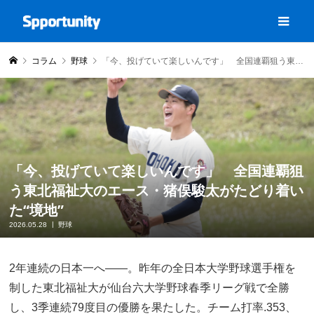
コラム
野球
「今、投げていて楽しいんです」 全国連覇狙う東北福祉大のエース・猪俣駿太がたどり着いた“境地”
「今、投げていて楽しいんです」 全国連覇狙
う東北福祉大のエース・猪俣駿太がたどり着い
た“境地”
2026.05.28
野球
2年連続の日本一へ――。昨年の全日本大学野球選手権を
制した東北福祉大が仙台六大学野球春季リーグ戦で全勝
し、3季連続79度目の優勝を果たした。チーム打率.353、