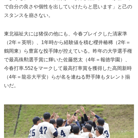
で自分の良さや個性を出していけたらと思います」と己の
スタンスを崩さない。
東北福祉大には猪俣の他にも、今春ブレイクした清家準
（2年＝英明）、1年時から経験値を積む櫻井椿稀（2年＝
鶴岡東）ら豊富な投手陣が控えている。昨年の大学選手権
で最高殊勲選手賞に輝いた佐藤悠太（4年＝報徳学園）、
今春打率.552をマークして最高打率賞を獲得した高岡新時
（4年＝龍谷大平安）らが名を連ねる野手陣もタレント揃
いだ。