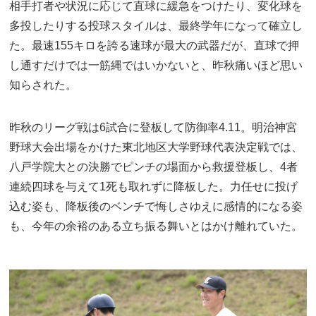
相手打者や状況に応じて直球に緩急をつけたり、変化球を
多投したりする投球スタイルは、最終学年になって確立し
た。最速155キロを誇る速球が最大の武器だが、直球で押
し通すだけでは一筋縄ではいかないと、昨秋痛いほど思い
知らされた。
昨秋のリーグ戦は6試合に登板して防御率4.11。明治神宮
野球大会出場をかけた東北地区大学野球代表決定戦では、
八戸学院大との決勝でピンチの場面から救援登板し、4者
連続四球を与えて1死も取れずに降板した。力任せに投げ
込む姿も、降板後のベンチで悔しさゆえに感情的になる姿
も、今年の余裕のある立ち振る舞いとはかけ離れていた。