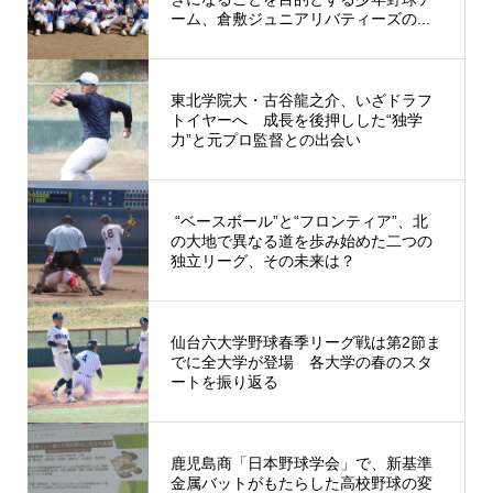
ーム、倉敷ジュニアリバティーズの...
東北学院大・古谷龍之介、いざドラフ
トイヤーへ 成長を後押しした“独学
力”と元プロ監督との出会い
“ベースボール”と“フロンティア”、北
の大地で異なる道を歩み始めた二つの
独立リーグ、その未来は？
仙台六大学野球春季リーグ戦は第2節ま
でに全大学が登場 各大学の春のスタ
ートを振り返る
鹿児島商「日本野球学会」で、新基準
金属バットがもたらした高校野球の変