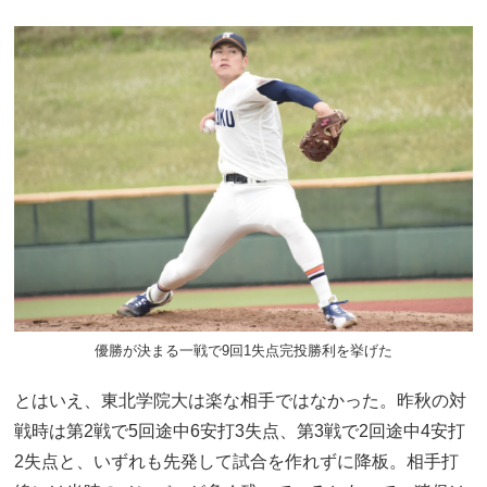
優勝が決まる一戦で9回1失点完投勝利を挙げた
とはいえ、東北学院大は楽な相手ではなかった。昨秋の対
戦時は第2戦で5回途中6安打3失点、第3戦で2回途中4安打
2失点と、いずれも先発して試合を作れずに降板。相手打