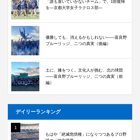
「誰も置いていかないチーム」で、1部復帰
を―京都大学女子ラクロス部―
優勝しても、消えるかもしれない――富良野
ブルーリッジ、二つの真実（後編）
土に、膝をつく。文化人が挑む、北の球団
――富良野ブルーリッジ、二つの真実（前
編）
デイリーランキング
1
もはや「絶滅危惧種」になりつつあるプロ野