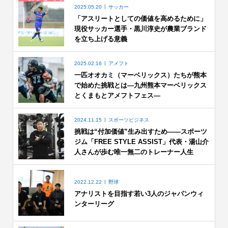
2025.05.20
サッカー
「アスリートとしての価値を高めるために」
現役サッカー選手・黒川淳史が農業ブランド
を立ち上げる意義
2025.02.16
アメフト
一匹オオカミ（マーベリックス）たちが熊本
で始めた挑戦とは―九州熊本マーベリックス
とくまもとアメフトフェス―
2024.11.15
スポーツビジネス
挑戦は“付加価値”生み出すため――スポーツ
ジム「FREE STYLE ASSIST」代表・湯山介
人さんが歩む唯一無二のトレーナー人生
2022.12.22
野球
アナリストを目指す若い3人のジャパンウィ
ンターリーグ