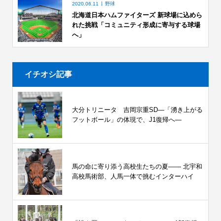
2020.06.11
野球
北海道日本ハムファイターズ 新球場に込めら
れた挑戦「コミュニティ形成に寄与する球場
へ」
イチオシ記事
大分トリニータ 吉岡宗重SD―「湧き上がる
フットボール」の体現で、J1復帰へ―
馬の命に寄り添う高校生たちの夏—— 北宇和
高校馬術部、人馬一体で挑むインターハイ