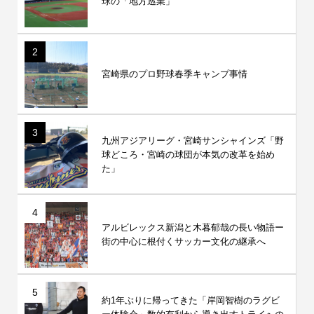
球の「地方巡業」
2
宮崎県のプロ野球春季キャンプ事情
3
九州アジアリーグ・宮崎サンシャインズ「野
球どころ・宮崎の球団が本気の改革を始め
た」
4
アルビレックス新潟と木暮郁哉の長い物語ー
街の中心に根付くサッカー文化の継承へ
5
約1年ぶりに帰ってきた「岸岡智樹のラグビ