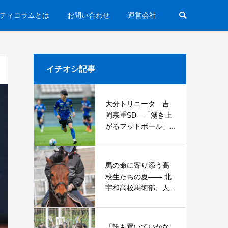
ティコラムとは
お問い合わせ
運営会社
イチオシ記事
大分トリニータ 吉
岡宗重SD―「湧き上
がるフットボール」...
馬の命に寄り添う高
校生たちの夏—— 北
宇和高校馬術部、人...
「誰も置いていかな