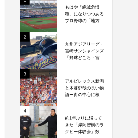
1
もはや「絶滅危惧
種」になりつつある
プロ野球の「地方...
2
九州アジアリーグ・
宮崎サンシャインズ
「野球どころ・宮...
3
アルビレックス新潟
と木暮郁哉の長い物
語ー街の中心に根...
4
約1年ぶりに帰って
きた「岸岡智樹のラ
グビー体験会」数...