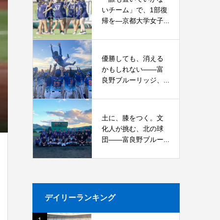
いチーム」で、1部復
帰を―京都大学女子...
優勝しても、消える
かもしれない――富
良野ブルーリッジ、...
土に、膝をつく。文
化人が挑む、北の球
団――富良野ブルー...
デイリーランキング