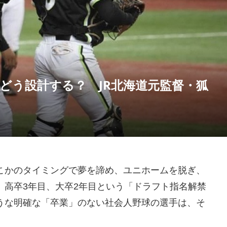
どう設計する？ JR北海道元監督・狐
こかのタイミングで夢を諦め、ユニホームを脱ぎ、
、高卒3年目、大卒2年目という「ドラフト指名解禁
うな明確な「卒業」のない社会人野球の選手は、そ
。