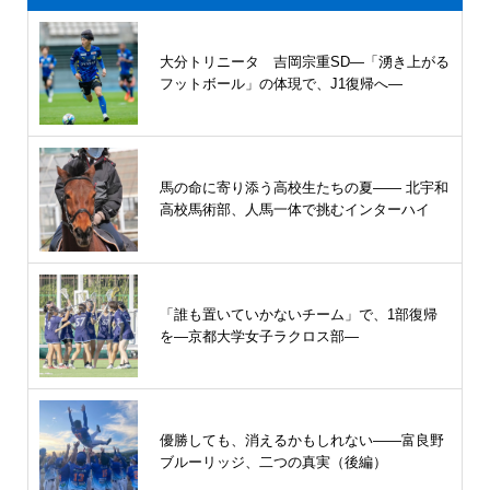
大分トリニータ 吉岡宗重SD―「湧き上がる
フットボール」の体現で、J1復帰へ―
馬の命に寄り添う高校生たちの夏—— 北宇和
高校馬術部、人馬一体で挑むインターハイ
「誰も置いていかないチーム」で、1部復帰
を―京都大学女子ラクロス部―
優勝しても、消えるかもしれない――富良野
ブルーリッジ、二つの真実（後編）