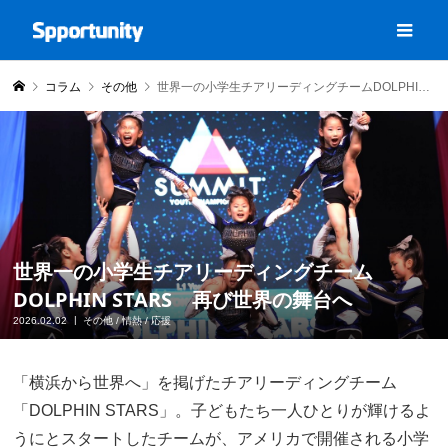
コラム
その他
世界一の小学生チアリーディングチームDOLPHIN STARS 再び世界の舞台へ
世界一の小学生チアリーディングチーム
DOLPHIN STARS 再び世界の舞台へ
2026.02.02
その他
/
情熱
/
応援
「横浜から世界へ」を掲げたチアリーディングチーム
「DOLPHIN STARS」。子どもたち一人ひとりが輝けるよ
うにとスタートしたチームが、アメリカで開催される小学