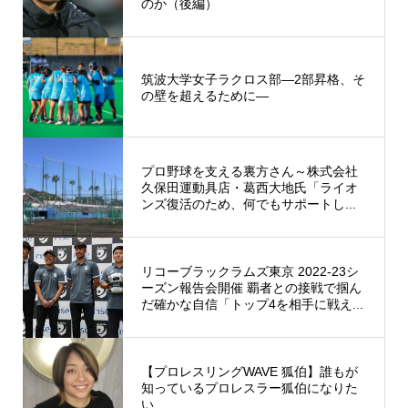
のか（後編）
筑波大学女子ラクロス部―2部昇格、そ
の壁を超えるために―
プロ野球を支える裏方さん～株式会社
久保田運動具店・葛西大地氏「ライオ
ンズ復活のため、何でもサポートし...
リコーブラックラムズ東京 2022-23シ
ーズン報告会開催 覇者との接戦で掴ん
だ確かな自信「トップ4を相手に戦え...
【プロレスリングWAVE 狐伯】誰もが
知っているプロレスラー狐伯になりた
い