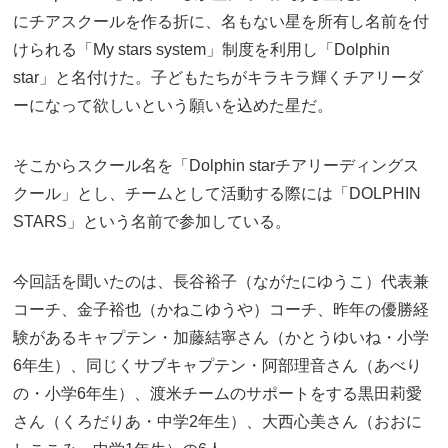
にチアスクールを作る折に、名もない星を所有し名前を付
けられる「My stars system」制度を利用し「Dolphin
star」と名付けた。子どもたちがキラキラ輝くチアリーダ
ーになって欲しいという願いを込めた星だ。
そこからスクール名を「Dolphin starチアリーディングス
クール」とし、チームとして活動する際には「DOLPHIN
STARS」という名前で参加している。
今回話を聞いたのは、長谷裕子（ながたにゆうこ）代表兼
コーチ、金子裕也（かねこゆうや）コーチ、昨年の優勝経
験があるキャプテン・加藤結寧さん（かとうゆいね・小学
6年生）、同じくサブキャプテン・阿部理音さん（あべり
の・小学6年生）、渡米チームのサポートをする黒田莉愛
さん（くろだりあ・中学2年生）、大西心美さん（おおに