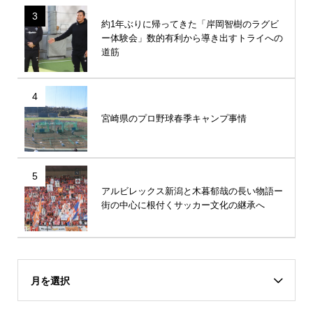
3
約1年ぶりに帰ってきた「岸岡智樹のラグビ
ー体験会」数的有利から導き出すトライへの
道筋
4
宮崎県のプロ野球春季キャンプ事情
5
アルビレックス新潟と木暮郁哉の長い物語ー
街の中心に根付くサッカー文化の継承へ
月を選択