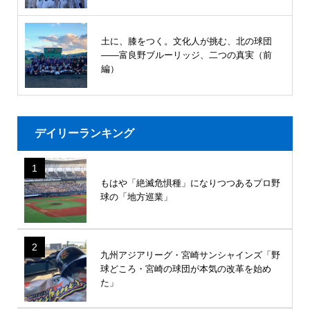
土に、膝をつく。文化人が挑む、北の球団
――富良野ブルーリッジ、二つの真実（前
編）
デイリーランキング
1
もはや「絶滅危惧種」になりつつあるプロ野
球の「地方巡業」
2
九州アジアリーグ・宮崎サンシャインズ「野
球どころ・宮崎の球団が本気の改革を始め
た」