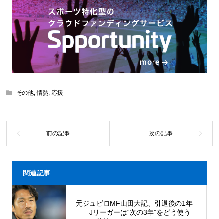
その他
,
情熱
,
応援
関連記事
元ジュビロMF山田大記、引退後の1年
――Jリーガーは“次の3年”をどう使う