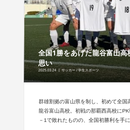
全国1勝をあげた龍谷富山高
思い
2025.03.24
サッカー
/
学生スポーツ
群雄割拠の富山県を制し、初めて全国
龍谷富山高校。初戦の那覇西高校にPK
－1で敗れたものの、全国初勝利を手