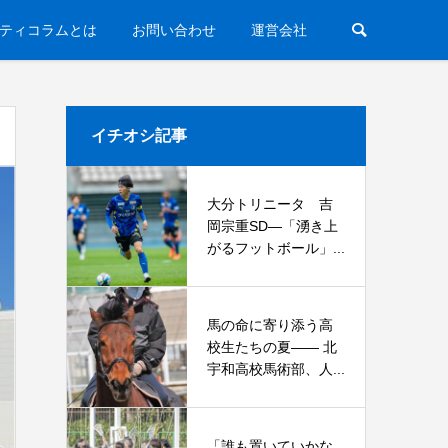
ティコラムとは
お問い合わせ
運営会社
イチオシ記事
大分トリニータ 吉
岡宗重SD―「湧き上
がるフットボール」...
馬の命に寄り添う高
校生たちの夏—— 北
宇和高校馬術部、人...
「誰も置いていかな