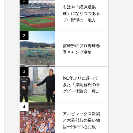
1
もはや「絶滅危惧
種」になりつつある
プロ野球の「地方...
2
宮崎県のプロ野球春
季キャンプ事情
3
約1年ぶりに帰って
きた「岸岡智樹のラ
グビー体験会」数...
4
アルビレックス新潟
と木暮郁哉の長い物
語ー街の中心に根...