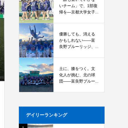
いチーム」で、1部復
帰を―京都大学女子...
優勝しても、消える
かもしれない――富
良野ブルーリッジ、...
土に、膝をつく。文
化人が挑む、北の球
団――富良野ブルー...
デイリーランキング