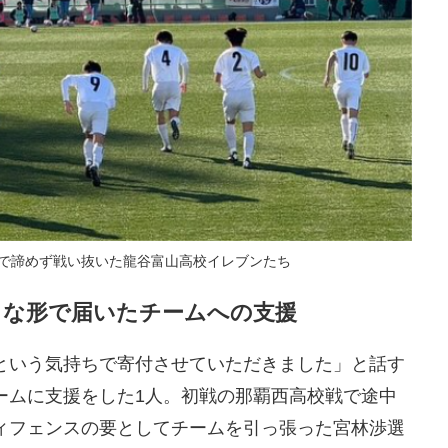
まで諦めず戦い抜いた龍谷富山高校イレブンたち
まな形で届いたチームへの支援
という気持ちで寄付させていただきました」と話す
ームに支援をした1人。初戦の那覇西高校戦で途中
ィフェンスの要としてチームを引っ張った宮林渉選