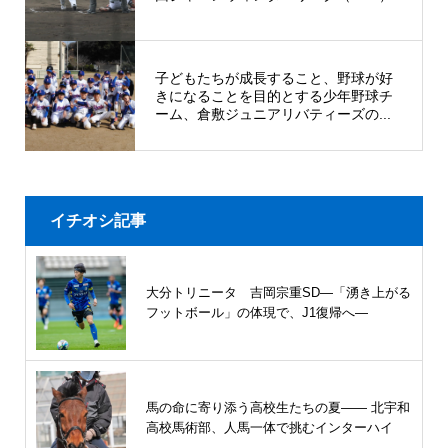
子どもたちが成長すること、野球が好
きになることを目的とする少年野球チ
ーム、倉敷ジュニアリバティーズの...
イチオシ記事
大分トリニータ 吉岡宗重SD―「湧き上がる
フットボール」の体現で、J1復帰へ―
馬の命に寄り添う高校生たちの夏—— 北宇和
高校馬術部、人馬一体で挑むインターハイ