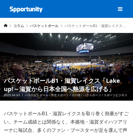
コラム
バスケットボール
バスケットボールB1・滋賀レイクス「Lake up!～滋賀から日本全国へ熱源を広げる」
バスケットボールB1・滋賀レイクス「Lake
up!～滋賀から日本全国へ熱源を広げる」
2025.04.03
バスケットボール
/
学生スポーツ
/
その他
/
パラスポーツ
/
スポーツビジネス
バスケットボールB1・滋賀レイクスを取り巻く熱量がすご
い。チーム成績とは関係なく、本拠地・滋賀ダイハツアリ
ーナに毎試合、多くのファン・ブースターが足を運んで声