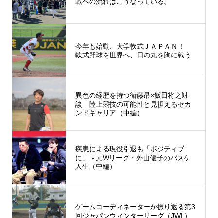
戦への流れはこうなっている。
今年も始動、大学軟式ＪＡＰＡＮ！
軟式野球を世界へ、日の丸を胸に戦う
異色の経歴を持つ衛藤昂×飯田将之対
談 陸上競技の可能性と見据えるセカ
ンドキャリア（中編）
疾患による現役引退も「ポジティブ
に」～元Wリーグ・外山優子のバスケ
人生（中編）
ゲームコーディネーターが振り返る第3
回ジャパンウィンターリーグ（JWL）