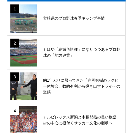
1
宮崎県のプロ野球春季キャンプ事情
2
もはや「絶滅危惧種」になりつつあるプロ野
球の「地方巡業」
3
約1年ぶりに帰ってきた「岸岡智樹のラグビ
ー体験会」数的有利から導き出すトライへの
道筋
4
アルビレックス新潟と木暮郁哉の長い物語ー
街の中心に根付くサッカー文化の継承へ