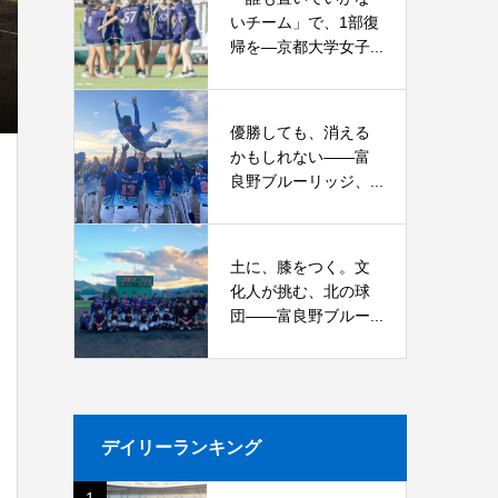
いチーム」で、1部復
帰を―京都大学女子...
優勝しても、消える
かもしれない――富
良野ブルーリッジ、...
土に、膝をつく。文
化人が挑む、北の球
団――富良野ブルー...
デイリーランキング