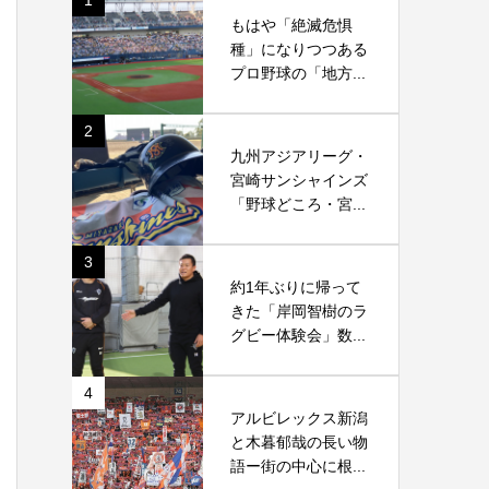
1
もはや「絶滅危惧
種」になりつつある
プロ野球の「地方...
2
九州アジアリーグ・
宮崎サンシャインズ
「野球どころ・宮...
3
約1年ぶりに帰って
きた「岸岡智樹のラ
グビー体験会」数...
4
アルビレックス新潟
と木暮郁哉の長い物
語ー街の中心に根...