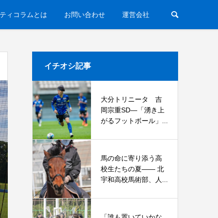
ティコラムとは
お問い合わせ
運営会社
イチオシ記事
大分トリニータ 吉
岡宗重SD―「湧き上
がるフットボール」...
馬の命に寄り添う高
校生たちの夏—— 北
宇和高校馬術部、人...
「誰も置いていかな