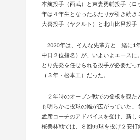
本航投手（西武）と東妻勇輔投手（ロッ
年は４年生となったふたりが引き続き２
大喜投手（ヤクルト）と北山比呂投手
2020年は、そんな先輩方と一緒に1
中日２位指名）が、いよいよエースに
とり先発を任せられる投手が必要だっ
（３年・松本工）だった。
２年時のオープン戦での登板を観たと
も明らかに投球の幅が広がっていた。
孟彦コーチのアドバイスを受け、新し
桜美林戦では、８回99球を投げ２安