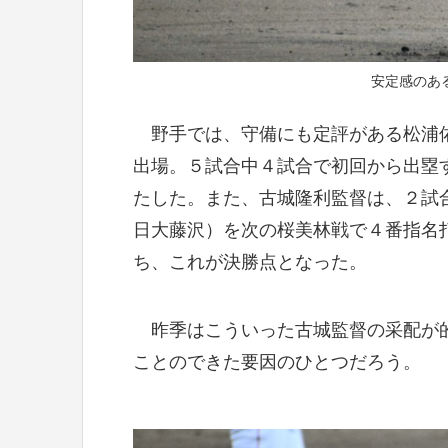
安定感のあ
野手では、守備にも定評がある松浦佑
出場。５試合中４試合で初回から出塁
たした。また、古城隆利監督は、２試
日大藤沢）を次の桜美林戦で４番指名
ち、これが決勝点となった。
昨季はこういった古城監督の采配が的
ことのできた要因のひとつだろう。