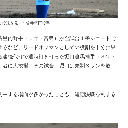
る投球を見せた筒井恒匡投手
星内野手（１年・富島）が全試合１番ショートで
するなど、リードオフマンとしての役割を十分に果
合連続代打で適時打を打った堀口遼馬捕手（３年・
打者に大抜擢。その試合、堀口は先制３ランを放
中する場面が多かったことも、短期決戦を制する