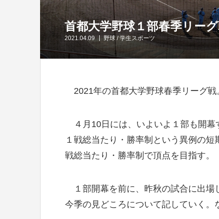
首都大学野球１部春季リー
2021.04.09
野球
/
学生スポーツ
2021年の首都大学野球春季リーグ戦
４月10日には、いよいよ１部も開幕
１戦総当たり・勝率制という異例の短
戦総当たり・勝率制で頂点を目指す。
１部開幕を前に、昨秋の試合に出場し
今季の見どころについて記していく。