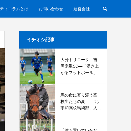
ティコラムとは
お問い合わせ
運営会社
イチオシ記事
大分トリニータ 吉
岡宗重SD―「湧き上
がるフットボール」...
馬の命に寄り添う高
校生たちの夏—— 北
宇和高校馬術部、人...
「誰も置いていかな