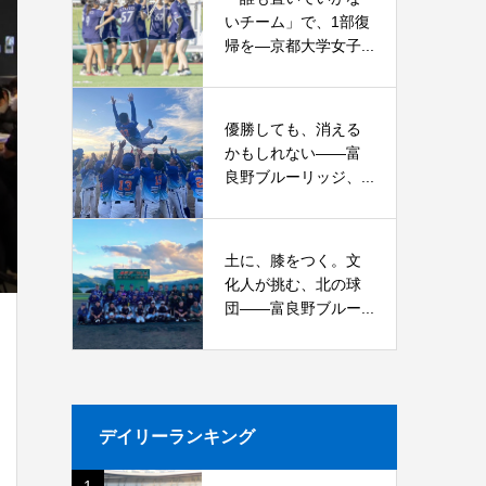
いチーム」で、1部復
帰を―京都大学女子...
優勝しても、消える
かもしれない――富
良野ブルーリッジ、...
土に、膝をつく。文
化人が挑む、北の球
団――富良野ブルー...
デイリーランキング