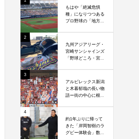
1
もはや「絶滅危惧
種」になりつつある
プロ野球の「地方...
2
九州アジアリーグ・
宮崎サンシャインズ
「野球どころ・宮...
3
アルビレックス新潟
と木暮郁哉の長い物
語ー街の中心に根...
4
約1年ぶりに帰って
きた「岸岡智樹のラ
グビー体験会」数...