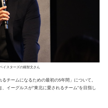
Aベイスターズの鐵智文さん
れるチームになるための最初の5年間」について。
、イーグルスが”東北に愛されるチーム”を目指し