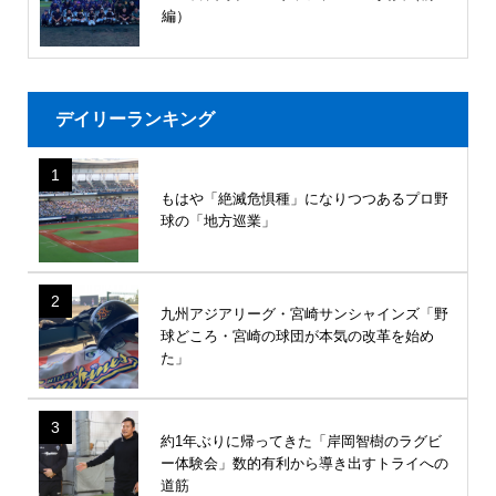
編）
デイリーランキング
1
もはや「絶滅危惧種」になりつつあるプロ野
球の「地方巡業」
2
九州アジアリーグ・宮崎サンシャインズ「野
球どころ・宮崎の球団が本気の改革を始め
た」
3
約1年ぶりに帰ってきた「岸岡智樹のラグビ
ー体験会」数的有利から導き出すトライへの
道筋