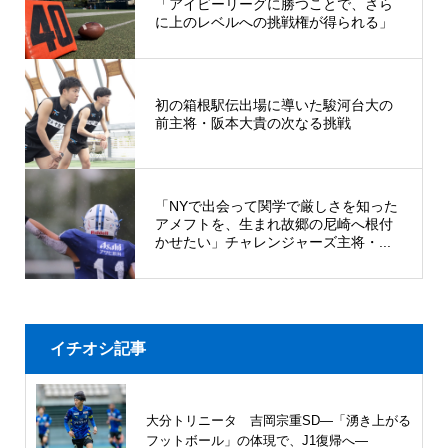
「アイビーリーグに勝つことで、さら
に上のレベルへの挑戦権が得られる」
初の箱根駅伝出場に導いた駿河台大の
前主将・阪本大貴の次なる挑戦
「NYで出会って関学で厳しさを知った
アメフトを、生まれ故郷の尼崎へ根付
かせたい」チャレンジャーズ主将・...
イチオシ記事
大分トリニータ 吉岡宗重SD―「湧き上がる
フットボール」の体現で、J1復帰へ―