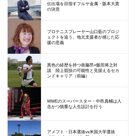
伝出場を目指すフルヤ金属・阪本大貴
の決意
プロテニスプレーヤー山口藍のプロジ
ェクトを追う。地元支援者が感じた応
援の意義
異色の経歴を持つ衛藤昂×飯田将之対
談 陸上競技の可能性と見据えるセカ
ンドキャリア（前編）
WWEのスーパースター・中邑真輔は入
念かつ慎重な人生設計を行う
アメフト・日本選抜vs米国大学選抜