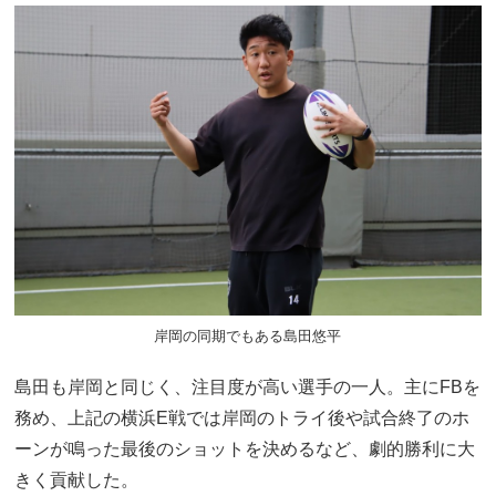
岸岡の同期でもある島田悠平
島田も岸岡と同じく、注目度が高い選手の一人。主にFBを
務め、上記の横浜E戦では岸岡のトライ後や試合終了のホ
ーンが鳴った最後のショットを決めるなど、劇的勝利に大
きく貢献した。