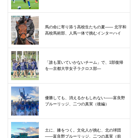
馬の命に寄り添う高校生たちの夏—— 北宇和
高校馬術部、人馬一体で挑むインターハイ
「誰も置いていかないチーム」で、1部復帰
を―京都大学女子ラクロス部―
優勝しても、消えるかもしれない――富良野
ブルーリッジ、二つの真実（後編）
土に、膝をつく。文化人が挑む、北の球団
――富良野ブルーリッジ、二つの真実（前